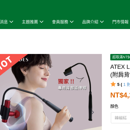
消息
主題推薦
會員服務
品牌介紹
門市情報
超取滿NT$
ATEX
(附肩背
5 (
1
NT$4,
顏色
辣椒紅