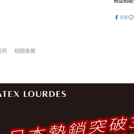
商品相關分
全盈+PAY
按摩保健/
AFTEE先
分享
人氣商品
相關說明
【關於「A
🏆 精選
ATM付款
AFTEE
便利好安
👔 型男
１．簡單
說明
相關推薦
２．便利
運送方式
３．安心
全家取貨
【「AFT
每筆NT$6
１．於結帳
付」結帳
付款後全
２．訂單
３．收到繳
每筆NT$6
／ATM／
※ 請注意
7-11取貨
絡購買商品
先享後付
每筆NT$6
※ 交易是
是否繳費成
付款後7-1
付客戶支
每筆NT$6