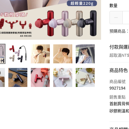
數量
預購商品：
付款與運
超取滿NT$
付款方式
商品特色
信用卡一
商品編號
9927194
超商取貨
銷售重點
LINE Pay
首創肩背
矽膠刷溫和
街口支付
悠遊付