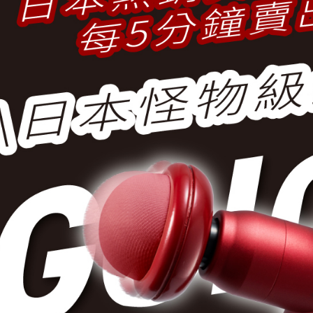
【注意事
宅配
１．透過由
交易，需
每筆NT$8
求債權轉
２．關於
https://aft
３．未成
「AFTE
任。
４．使用「
即時審查
結果請求
５．嚴禁
形，恩沛
動。