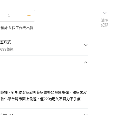
清除
紀錄
預計 3 個工作天出貨
送方式
699免運
次付款
付款
伸縮桿，針對腰背及肩胛骨家氣墊頭吸震高彈，獨家頭皮
軟化頭台灣市面上最輕，僅220g用久不費力不手痠