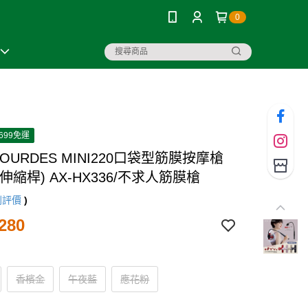
0
699免運
 LOURDES MINI220口袋型筋膜按摩槍
伸縮桿) AX-HX336/不求人筋膜槍
則評價
)
280
香檳金
午夜藍
應花粉