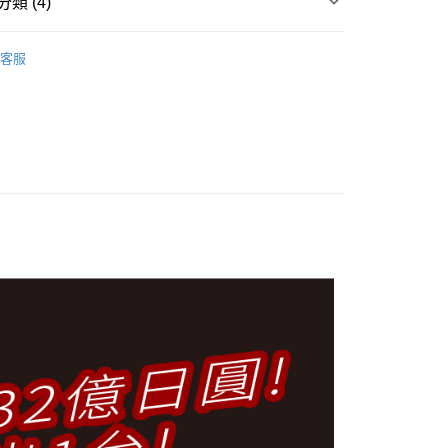
類 (4)
運動
按摩舒壓
享後付
客服
推薦
FTEE先享後付」】
人氣品牌
ATEX
先享後付是「在收到商品之後才付款」的支付方式。 讓您購物簡單
心！
必備 男士保養專區
：不需註冊會員、不需綁卡、不需儲值。
：只要手機號碼，簡訊認證，即可結帳。
：先確認商品／服務後，再付款。
付款
EE先享後付」結帳流程】
0，滿NT$699(含以上)免運費
方式選擇「AFTEE先享後付」後，將跳轉至「AFTEE先享後
頁面，進行簡訊認證並確認金額後，即可完成結帳。
家取貨
成立數日內，您將收到繳費通知簡訊。
費通知簡訊後14天內，點擊此簡訊中的連結，可透過四大超商
0，滿NT$699(含以上)免運費
網路銀行／等多元方式進行付款，方視為交易完成。
：結帳手續完成當下不需立刻繳費，但若您需要取消訂單，請聯
付款
的店家。未經商家同意取消之訂單仍視為有效，需透過AFTEE
繳納相關費用。
0，滿NT$699(含以上)免運費
否成功請以「AFTEE先享後付 」之結帳頁面顯示為準，若有關於
功／繳費後需取消欲退款等相關疑問，請聯繫「AFTEE先享後
1取貨
援中心」
https://netprotections.freshdesk.com/support/home
0，滿NT$699(含以上)免運費