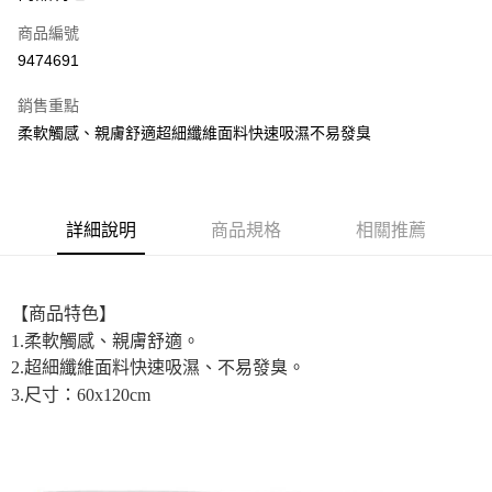
信用卡一次付款
商品編號
超商取貨付款
9474691
LINE Pay
銷售重點
街口支付
柔軟觸感、親膚舒適超細纖維面料快速吸濕不易發臭
悠遊付
全盈+PAY
詳細說明
商品規格
相關推薦
AFTEE先享後付
相關說明
【關於「AFTEE先享後付」】
【商品特色】
ATM付款
AFTEE先享後付是「在收到商品之後才付款」的支付方式。 讓您購物簡單
1.柔軟觸感、親膚舒適。
便利好安心！
１．簡單：不需註冊會員、不需綁卡、不需儲值。
2.超細纖維面料快速吸濕、不易發臭。
運送方式
２．便利：只要手機號碼，簡訊認證，即可結帳。
3.尺寸：60x120cm
３．安心：先確認商品／服務後，再付款。
全家取貨付款
每筆NT$60，滿NT$699(含以上)免運費
【「AFTEE先享後付」結帳流程】
１．於結帳方式選擇「AFTEE先享後付」後，將跳轉至「AFTEE先享後付」
付款後全家取貨
結帳頁面，進行簡訊認證並確認金額後，即可完成結帳。