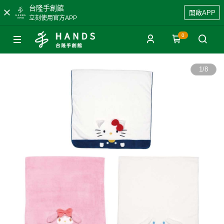
台隆手創館
開啟APP
立刻使用官方APP
0
1
/
8