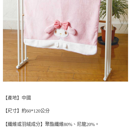
【產地】中國
【尺寸】約
公分
60*120
【纖維或羽絨成分】聚酯纖維
、尼龍
。
80%
20%