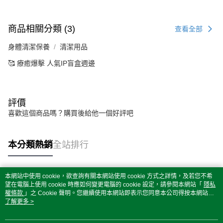
商品相關分類 (3)
查看全部
身體清潔保養
清潔用品
🥰 療癒爆擊 人氣IP盲盒週邊
評價
喜歡這個商品嗎？購買後給他一個好評吧
本分類熱銷
全站排行
本網站中使用 cookie，欲查詢有關本網站使用 cookie 方式之詳情，及若您不希
熱門標籤
望在電腦上使用 cookie 時應如何變更電腦的 cookie 設定，請參閱本網站「
隱私
權條款
」之 Cookie 聲明。您繼續使用本網站即表示您同意本公司得按本網站使
用條款之 Cookie 聲明使用 cookie。
了解更多 >