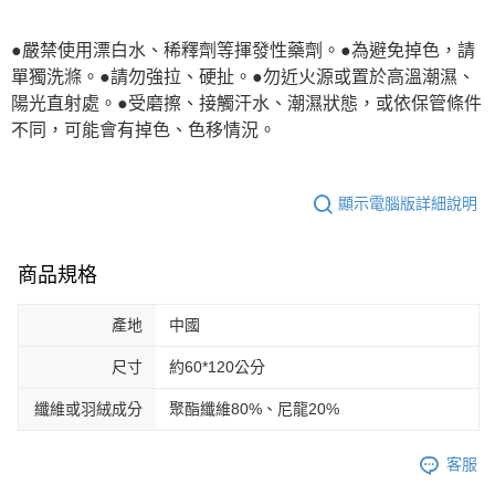
●嚴禁使用漂白水、稀釋劑等揮發性藥劑。●為避免掉色，請
單獨洗滌。●請勿強拉、硬扯。●勿近火源或置於高溫潮濕、
陽光直射處。●受磨擦、接觸汗水、潮濕狀態，或依保管條件
不同，可能會有掉色、色移情況。
顯示電腦版詳細說明
商品規格
產地
中國
尺寸
約60*120公分
纖維或羽絨成分
聚酯纖維80%、尼龍20%
客服