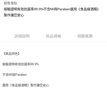
銷售重點
街口支付
檢驗證明有效抗菌率99.9%不含MI與Paraben選用《食品級酒精》
製作讓您安心
悠遊付
全盈+PAY
AFTEE先享後付
詳細說明
商品規格
相關推薦
相關說明
【關於「AFTEE先享後付」】
ATM付款
AFTEE先享後付是「在收到商品之後才付款」的支付方式。 讓您購物簡單
【商品特色】
便利好安心！
１．簡單：不需註冊會員、不需綁卡、不需儲值。
運送方式
２．便利：只要手機號碼，簡訊認證，即可結帳。
檢驗證明有效抗菌率99.9%
３．安心：先確認商品／服務後，再付款。
全家取貨付款
不含MI與Paraben
每筆NT$60，滿NT$699(含以上)免運費
【「AFTEE先享後付」結帳流程】
１．於結帳方式選擇「AFTEE先享後付」後，將跳轉至「AFTEE先享後付」
付款後全家取貨
結帳頁面，進行簡訊認證並確認金額後，即可完成結帳。
選用《食品級酒精》製作讓您安心
２．訂單成立數日內，您將收到繳費通知簡訊。
每筆NT$60，滿NT$699(含以上)免運費
３．收到繳費通知簡訊後14天內，點擊此簡訊中的連結，可透過四大超商／
ATM／網路銀行／等多元方式進行付款，方視為交易完成。
7-11取貨付款
※ 請注意：結帳手續完成當下不需立刻繳費，但若您需要取消訂單，請聯絡
每筆NT$60，滿NT$699(含以上)免運費
購買商品的店家。未經商家同意取消之訂單仍視為有效，需透過AFTEE先享