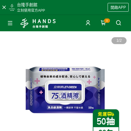
台隆手創館
開啟APP
立刻使用官方APP
0
1
/
2