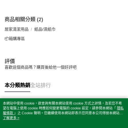
商品相關分類 (2)
居家清潔用品
紙品/濕紙巾
📦箱購專區
評價
喜歡這個商品嗎？購買後給他一個好評吧
本分類熱銷
全站排行
本網站中使用 cookie，欲查詢有關本網站使用 cookie 方式之詳情，及若您不希
熱門標籤
望在電腦上使用 cookie 時應如何變更電腦的 cookie 設定，請參閱本網站「
隱私
權條款
」之 Cookie 聲明。您繼續使用本網站即表示您同意本公司得按本網站使
用條款之 Cookie 聲明使用 cookie。
了解更多 >