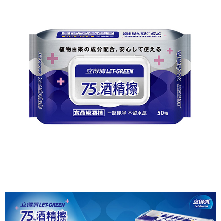
後付繳納相關費用。
付款後7-11取貨
※ 交易是否成功請以「AFTEE先享後付 」之結帳頁面顯示為準，若有關於
是否繳費成功／繳費後需取消欲退款等相關疑問，請聯繫「AFTEE先享後付
每筆NT$60，滿NT$699(含以上)免運費
客戶支援中心」
https://netprotections.freshdesk.com/support/home
宅配
【注意事項】
１．透過由恩沛科技股份有限公司提供之「AFTEE先享後付」服務完成之交
每筆NT$80，滿NT$1,000(含以上)免運費
易，需依本服務之必要範圍內提供個人資料，並將交易相關給付款項請求債
權轉讓予恩沛科技股份有限公司。
２．關於個人資料處理事宜，請瀏覽以下網址：
https://aftee.tw/terms/#terms3
３．未成年的使用者請事先徵得法定代理人或監護人之同意方可使用
「AFTEE先享後付」，若未經同意申辦者引起之損失，本公司不負相關責
任。
４．使用「AFTEE先享後付」時，將依據個別帳號之用戶狀況，依本公司即
時審查核予不同之上限額度；若仍有額度不足之情形，本公司將視審查結果
請求用戶進行身份認證。
５．嚴禁一人註冊多個帳號或使用他人資訊註冊。若發現惡意使用之情形，
恩沛科技股份有限公司將有權停止該用戶之使用額度並採取法律行動。