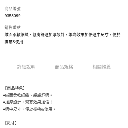
信用卡一次付款
商品編號
超商取貨付款
9358099
LINE Pay
銷售重點
街口支付
絨面柔軟細緻、親膚舒適加厚設計，禦寒效果加倍適中尺寸，便於
攜帶&使用
悠遊付
全盈+PAY
AFTEE先享後付
詳細說明
商品規格
相關推薦
相關說明
【關於「AFTEE先享後付」】
ATM付款
AFTEE先享後付是「在收到商品之後才付款」的支付方式。 讓您購物簡單
【商品特色】
便利好安心！
１．簡單：不需註冊會員、不需綁卡、不需儲值。
●絨面柔軟細緻、親膚舒適。
運送方式
２．便利：只要手機號碼，簡訊認證，即可結帳。
●加厚設計，禦寒效果加倍！
３．安心：先確認商品／服務後，再付款。
全家取貨付款
●適中尺寸，便於攜帶
&
使用。
每筆NT$60，滿NT$699(含以上)免運費
【「AFTEE先享後付」結帳流程】
１．於結帳方式選擇「AFTEE先享後付」後，將跳轉至「AFTEE先享後付」
【尺寸】
付款後全家取貨
結帳頁面，進行簡訊認證並確認金額後，即可完成結帳。