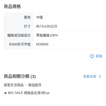
商品規格
產地
中國
尺寸
約73x100公分
纖維或羽絨成分
聚酯纖維100%
BSMI許可字號
M39845
客服
商品相關分類 (3)
查看全部
居家生活用品
飾品配件
🔥 BIG SALE 絕版品出清3折up