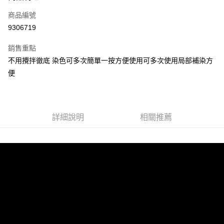
信用卡一次付款
商品編號
超商取貨付款
9306719
LINE Pay
銷售重點
街口支付
不用攪拌徹底 染色可多次簡單一按方便使用可多次使用局部補染方
便
悠遊付
全盈+PAY
AFTEE先享後付
詳細說明
相關推薦
相關說明
【關於「AFTEE先享後付」】
ATM付款
AFTEE先享後付是「在收到商品之後才付款」的支付方式。 讓您購物簡單
便利好安心！
１．簡單：不需註冊會員、不需綁卡、不需儲值。
運送方式
２．便利：只要手機號碼，簡訊認證，即可結帳。
３．安心：先確認商品／服務後，再付款。
全家取貨付款
每筆NT$60，滿NT$699(含以上)免運費
【「AFTEE先享後付」結帳流程】
１．於結帳方式選擇「AFTEE先享後付」後，將跳轉至「AFTEE先享後付」
付款後全家取貨
結帳頁面，進行簡訊認證並確認金額後，即可完成結帳。