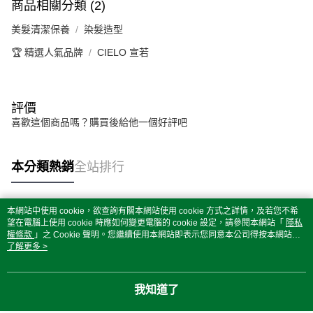
商品相關分類 (2)
美髮清潔保養
染髮造型
🏆 精選人氣品牌
CIELO 宣若
評價
喜歡這個商品嗎？購買後給他一個好評吧
本分類熱銷
全站排行
本網站中使用 cookie，欲查詢有關本網站使用 cookie 方式之詳情，及若您不希
熱門標籤
望在電腦上使用 cookie 時應如何變更電腦的 cookie 設定，請參閱本網站「
隱私
權條款
」之 Cookie 聲明。您繼續使用本網站即表示您同意本公司得按本網站使
用條款之 Cookie 聲明使用 cookie。
了解更多 >
我知道了