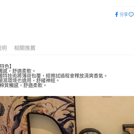
全盈+PAY
身體清潔
AFTEE先
分享
🔥 BIG 
相關說明
【關於「A
🗾 HAN
ATM付款
AFTEE
便利好安
１．簡單
說明
相關推薦
２．便利
運送方式
３．安心
全家取貨
【「AFT
特色】
每筆NT$6
１．於結帳
觸感，舒適柔軟。
付」結帳
獨特技術將薄荷包覆，經擦拭過程會釋放清爽香氣。
付款後全
２．訂單
潮濕環境也適用，舒緩神經。
棉質觸感，舒適柔軟。
３．收到繳
每筆NT$6
／ATM／
※ 請注意
7-11取貨
絡購買商品
先享後付
每筆NT$6
※ 交易是
是否繳費成
付款後7-1
付客戶支
每筆NT$6
【注意事