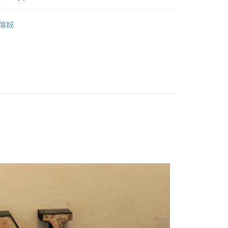
保養
清潔用品
享後付
客服
SALE 絕版品出清3折up
FTEE先享後付」】
DS嚴選 日本好物
先享後付是「在收到商品之後才付款」的支付方式。 讓您購物簡單
心！
：不需註冊會員、不需綁卡、不需儲值。
：只要手機號碼，簡訊認證，即可結帳。
：先確認商品／服務後，再付款。
付款
EE先享後付」結帳流程】
0，滿NT$699(含以上)免運費
方式選擇「AFTEE先享後付」後，將跳轉至「AFTEE先享後
頁面，進行簡訊認證並確認金額後，即可完成結帳。
家取貨
成立數日內，您將收到繳費通知簡訊。
費通知簡訊後14天內，點擊此簡訊中的連結，可透過四大超商
0，滿NT$699(含以上)免運費
網路銀行／等多元方式進行付款，方視為交易完成。
：結帳手續完成當下不需立刻繳費，但若您需要取消訂單，請聯
付款
的店家。未經商家同意取消之訂單仍視為有效，需透過AFTEE
繳納相關費用。
0，滿NT$699(含以上)免運費
否成功請以「AFTEE先享後付 」之結帳頁面顯示為準，若有關於
功／繳費後需取消欲退款等相關疑問，請聯繫「AFTEE先享後
1取貨
援中心」
https://netprotections.freshdesk.com/support/home
0，滿NT$699(含以上)免運費
項】