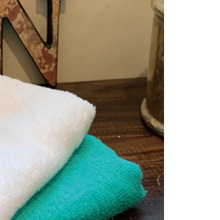
恩沛科技股份有限公司提供之「AFTEE先享後付」服務完成之
依本服務之必要範圍內提供個人資料，並將交易相關給付款項請
0，滿NT$1,000(含以上)免運費
讓予恩沛科技股份有限公司。
個人資料處理事宜，請瀏覽以下網址：
ee.tw/terms/#terms3
年的使用者請事先徵得法定代理人或監護人之同意方可使用
E先享後付」，若未經同意申辦者引起之損失，本公司不負相關責
AFTEE先享後付」時，將依據個別帳號之用戶狀況，依本公司
核予不同之上限額度；若仍有額度不足之情形，本公司將視審查
用戶進行身份認證。
一人註冊多個帳號或使用他人資訊註冊。若發現惡意使用之情
科技股份有限公司將有權停止該用戶之使用額度並採取法律行