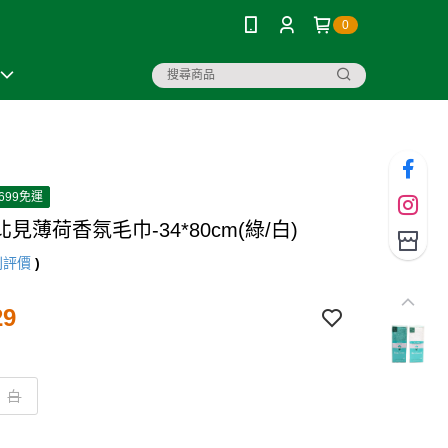
0
699免運
見薄荷香氛毛巾-34*80cm(綠/白)
則評價
)
29
白