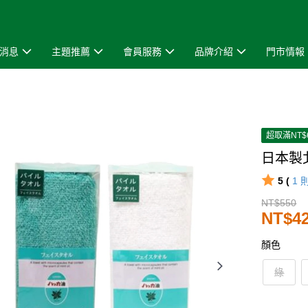
消息
主題推薦
會員服務
品牌介紹
門市情報
超取滿NT$
日本製北
5 (
1
NT$550
NT$4
顏色
綠