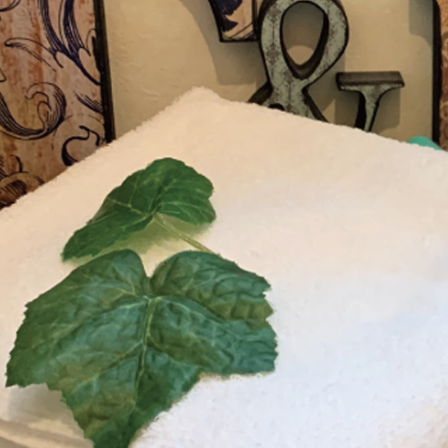
宅配
１．透過由
交易，需
每筆NT$8
求債權轉
２．關於
https://aft
３．未成
「AFTE
任。
４．使用「
即時審查
結果請求
５．嚴禁
形，恩沛
動。