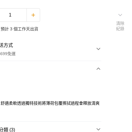
清除
紀錄
預計 3 個工作天出貨
送方式
699免運
次付款
付款
，舒適柔軟透過獨特技術將薄荷包覆擦拭過程會釋放清爽
類 (3)