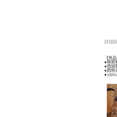
詳細
【商品
●棉質
●透過
●悶熱
●
100%