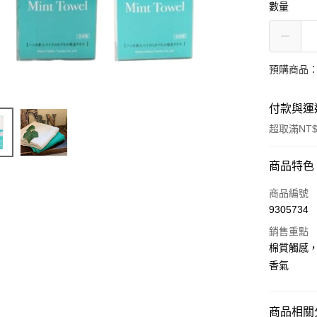
數量
預購商品：
付款與運
超取滿NT$
付款方式
商品特色
信用卡一
商品編號
9305734
超商取貨
銷售重點
LINE Pay
棉質觸感
香氣
街口支付
悠遊付
商品相關分