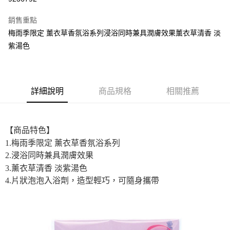
LINE Pay
銷售重點
街口支付
梅雨季限定 薰衣草香氛浴系列浸浴同時兼具潤膚效果薰衣草清香 淡
紫湯色
悠遊付
全盈+PAY
AFTEE先享後付
詳細說明
商品規格
相關推薦
相關說明
【關於「AFTEE先享後付」】
ATM付款
AFTEE先享後付是「在收到商品之後才付款」的支付方式。 讓您購物簡單
【商品特色】
便利好安心！
１．簡單：不需註冊會員、不需綁卡、不需儲值。
1.梅雨季限定 薰衣草香氛浴系列
運送方式
２．便利：只要手機號碼，簡訊認證，即可結帳。
2.浸浴同時兼具潤膚效果
３．安心：先確認商品／服務後，再付款。
全家取貨付款
3.薰衣草清香 淡紫湯色
每筆NT$60，滿NT$699(含以上)免運費
【「AFTEE先享後付」結帳流程】
4.片狀泡泡入浴劑，造型輕巧，可隨身攜帶
１．於結帳方式選擇「AFTEE先享後付」後，將跳轉至「AFTEE先享後付」
付款後全家取貨
結帳頁面，進行簡訊認證並確認金額後，即可完成結帳。
２．訂單成立數日內，您將收到繳費通知簡訊。
每筆NT$60，滿NT$699(含以上)免運費
３．收到繳費通知簡訊後14天內，點擊此簡訊中的連結，可透過四大超商／
ATM／網路銀行／等多元方式進行付款，方視為交易完成。
7-11取貨付款