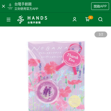
台隆手創館
開啟APP
立刻使用官方APP
0
1
/
2