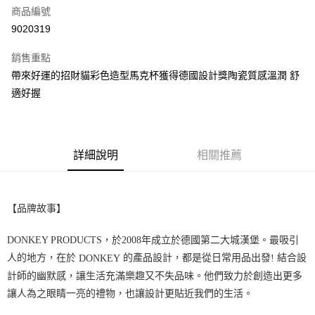
商品編號
超商取貨付款
9020319
LINE Pay
銷售重點
街口支付
帶來好運的招財貓彩色造型馬克杯獲得德國設計獎陶瓷質感溫潤 舒
適好握
悠遊付
全盈+PAY
AFTEE先享後付
詳細說明
相關推薦
相關說明
【關於「AFTEE先享後付」】
ATM付款
AFTEE先享後付是「在收到商品之後才付款」的支付方式。 讓您購物簡單
【品牌故事】
便利好安心！
１．簡單：不需註冊會員、不需綁卡、不需儲值。
運送方式
２．便利：只要手機號碼，簡訊認證，即可結帳。
DONKEY PRODUCTS
，於
2008
年成立於德國第二大城漢堡。最吸引
３．安心：先確認商品／服務後，再付款。
全家取貨付款
人的地方，在於
的產品設計，都是從日常用品出發
結合設
DONKEY
!
每筆NT$60，滿NT$699(含以上)免運費
【「AFTEE先享後付」結帳流程】
計師的幽默感，讓生活充滿樂趣又不失品味。他們致力於創造出更多
１．於結帳方式選擇「AFTEE先享後付」後，將跳轉至「AFTEE先享後付」
讓人為之眼睛一亮的禮物，也讓設計更貼近我們的生活。
付款後全家取貨
結帳頁面，進行簡訊認證並確認金額後，即可完成結帳。
２．訂單成立數日內，您將收到繳費通知簡訊。