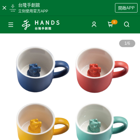
台隆手創館
開啟APP
立刻使用官方APP
0
1
/
6