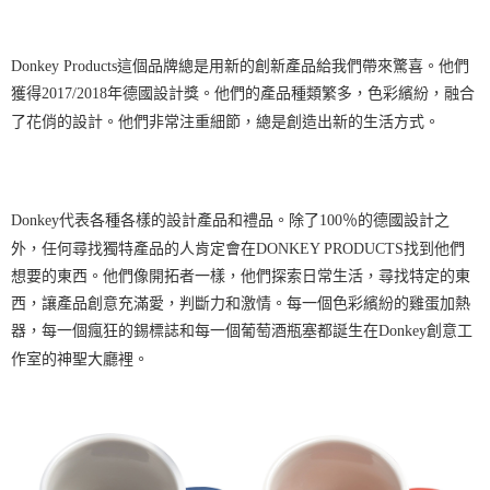
每筆NT$60，滿NT$699(含以上)免運費
３．收到繳費通知簡訊後14天內，點擊此簡訊中的連結，可透過四大超商／
ATM／網路銀行／等多元方式進行付款，方視為交易完成。
7-11取貨付款
※ 請注意：結帳手續完成當下不需立刻繳費，但若您需要取消訂單，請聯絡
Donkey Products
這個品牌總是用新的創新產品給我們帶來驚喜。他們
每筆NT$60，滿NT$699(含以上)免運費
購買商品的店家。未經商家同意取消之訂單仍視為有效，需透過AFTEE先享
後付繳納相關費用。
獲得
2017/2018
年德國設計獎。他們的產品種類繁多，色彩繽紛，融合
付款後7-11取貨
※ 交易是否成功請以「AFTEE先享後付 」之結帳頁面顯示為準，若有關於
了花俏的設計。他們非常注重細節，總是創造出新的生活方式。
是否繳費成功／繳費後需取消欲退款等相關疑問，請聯繫「AFTEE先享後付
每筆NT$60，滿NT$699(含以上)免運費
客戶支援中心」
https://netprotections.freshdesk.com/support/home
宅配
【注意事項】
１．透過由恩沛科技股份有限公司提供之「AFTEE先享後付」服務完成之交
每筆NT$80，滿NT$1,000(含以上)免運費
Donkey
代表各種各樣的設計產品和禮品。除了
100
％的德國設計之
易，需依本服務之必要範圍內提供個人資料，並將交易相關給付款項請求債
權轉讓予恩沛科技股份有限公司。
外，任何尋找獨特產品的人肯定會在
DONKEY PRODUCTS
找到他們
２．關於個人資料處理事宜，請瀏覽以下網址：
想要的東西。他們像開拓者一樣，他們探索日常生活，尋找特定的東
https://aftee.tw/terms/#terms3
西，讓產品創意充滿愛，判斷力和激情。每一個色彩繽紛的雞蛋加熱
３．未成年的使用者請事先徵得法定代理人或監護人之同意方可使用
「AFTEE先享後付」，若未經同意申辦者引起之損失，本公司不負相關責
器，每一個瘋狂的錫標誌和每一個葡萄酒瓶塞都誕生在
Donkey
創意工
任。
作室的神聖大廳裡。
４．使用「AFTEE先享後付」時，將依據個別帳號之用戶狀況，依本公司即
時審查核予不同之上限額度；若仍有額度不足之情形，本公司將視審查結果
請求用戶進行身份認證。
５．嚴禁一人註冊多個帳號或使用他人資訊註冊。若發現惡意使用之情形，
恩沛科技股份有限公司將有權停止該用戶之使用額度並採取法律行動。