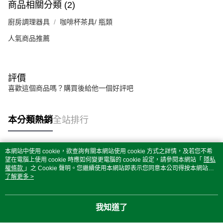
商品相關分類 (2)
廚房調理器具
咖啡杯茶具/ 瓶類
人氣商品推薦
評價
喜歡這個商品嗎？購買後給他一個好評吧
本分類熱銷
全站排行
本網站中使用 cookie，欲查詢有關本網站使用 cookie 方式之詳情，及若您不希
熱門標籤
望在電腦上使用 cookie 時應如何變更電腦的 cookie 設定，請參閱本網站「
隱私
權條款
」之 Cookie 聲明。您繼續使用本網站即表示您同意本公司得按本網站使
用條款之 Cookie 聲明使用 cookie。
了解更多 >
我知道了