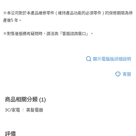
※本公司對於本產品維修零件 ( 維持產品功能的必須零件 ) 的保修期限為停
產後5 年。
※對售後服務有疑問時，請洽詢「客服諮詢窗口」。
顯示電腦版詳細說明
客服
商品相關分類 (1)
3C/家電
美髮電器
評價