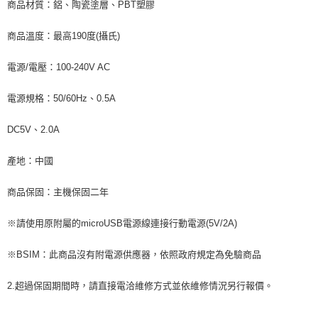
商品材質：鋁、陶瓷塗層、PBT塑膠
商品溫度：最高190度(攝氏)
電源/電壓：100-240V AC
電源規格：50/60Hz、0.5A
DC5V、2.0A
產地：中國
商品保固：主機保固二年
※請使用原附屬的microUSB電源線連接行動電源(5V/2A)
※BSIM：此商品沒有附電源供應器，依照政府規定為免驗商品
2.超過保固期間時，請直接電洽維修方式並依維修情況另行報價。