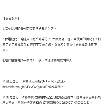
【保固說明】
1.請參閱說明書封面背面所紀載的內容。
2.保證期間：從購買日開始計算的2年保固期間，在正常使用的情況下，如
產品的品質或零件有任何不妥善之處，會為您免費提供維修或是換貨服
務。
3.請在購買日起一個月內，循以下途徑登記保固登入
※ 線上登記：(網頁或是掃描QR Code)，請登入
https://forms.gle/yFzWWCyaitaiFH7z6登記。
※ 郵寄登記：請將購買收據副本或是其購買憑證副本，連同保固書資料填
寫完整後，寄到台灣區代理商-岑記國際股份有限公司-保固登入收。