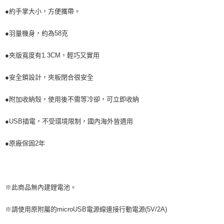
※ 請注意：結帳手續完成當下不需立刻繳費，但若您需要取消訂單，請聯絡
每筆NT$60，滿NT$699(含以上)免運費
購買商品的店家。未經商家同意取消之訂單仍視為有效，需透過AFTEE先享
●約手掌大小，方便攜帶。
後付繳納相關費用。
付款後7-11取貨
※ 交易是否成功請以「AFTEE先享後付 」之結帳頁面顯示為準，若有關於
●羽量機身，約為58克
是否繳費成功／繳費後需取消欲退款等相關疑問，請聯繫「AFTEE先享後付
每筆NT$60，滿NT$699(含以上)免運費
客戶支援中心」
https://netprotections.freshdesk.com/support/home
●夾版寬度有1.3CM，輕巧又實用
宅配
【注意事項】
１．透過由恩沛科技股份有限公司提供之「AFTEE先享後付」服務完成之交
每筆NT$80，滿NT$1,000(含以上)免運費
●安全鎖設計，夾板閉合很安全
易，需依本服務之必要範圍內提供個人資料，並將交易相關給付款項請求債
權轉讓予恩沛科技股份有限公司。
●附加收納殼，使用後不需等冷卻，可立即收納
２．關於個人資料處理事宜，請瀏覽以下網址：
https://aftee.tw/terms/#terms3
３．未成年的使用者請事先徵得法定代理人或監護人之同意方可使用
●USB插電，不受環境限制，國內海外皆適用
「AFTEE先享後付」，若未經同意申辦者引起之損失，本公司不負相關責
任。
●原廠保固2年
４．使用「AFTEE先享後付」時，將依據個別帳號之用戶狀況，依本公司即
時審查核予不同之上限額度；若仍有額度不足之情形，本公司將視審查結果
請求用戶進行身份認證。
５．嚴禁一人註冊多個帳號或使用他人資訊註冊。若發現惡意使用之情形，
恩沛科技股份有限公司將有權停止該用戶之使用額度並採取法律行動。
※此商品無內建鋰電池。
※請使用原附屬的microUSB電源線連接行動電源(5V/2A)