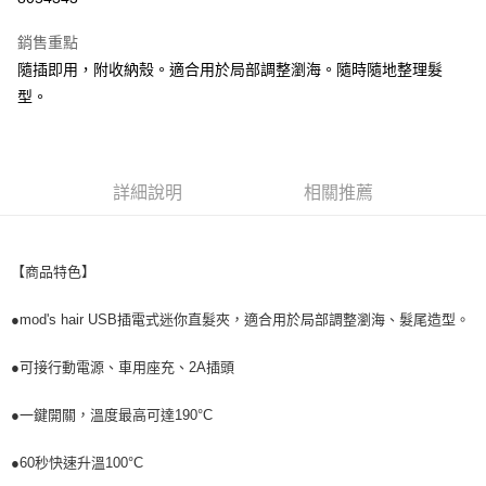
LINE Pay
銷售重點
街口支付
隨插即用，附收納殼。適合用於局部調整瀏海。隨時隨地整理髮
型。
悠遊付
全盈+PAY
AFTEE先享後付
詳細說明
相關推薦
相關說明
【關於「AFTEE先享後付」】
ATM付款
AFTEE先享後付是「在收到商品之後才付款」的支付方式。 讓您購物簡單
【商品特色】
便利好安心！
１．簡單：不需註冊會員、不需綁卡、不需儲值。
運送方式
２．便利：只要手機號碼，簡訊認證，即可結帳。
●mod's hair USB插電式迷你直髮夾，適合用於局部調整瀏海、髮尾造型。
３．安心：先確認商品／服務後，再付款。
全家取貨付款
●可接行動電源、車用座充、2A插頭
每筆NT$60，滿NT$699(含以上)免運費
【「AFTEE先享後付」結帳流程】
１．於結帳方式選擇「AFTEE先享後付」後，將跳轉至「AFTEE先享後付」
付款後全家取貨
結帳頁面，進行簡訊認證並確認金額後，即可完成結帳。
●一鍵開關，溫度最高可達190°C
２．訂單成立數日內，您將收到繳費通知簡訊。
每筆NT$60，滿NT$699(含以上)免運費
３．收到繳費通知簡訊後14天內，點擊此簡訊中的連結，可透過四大超商／
●60秒快速升溫100°C
ATM／網路銀行／等多元方式進行付款，方視為交易完成。
7-11取貨付款