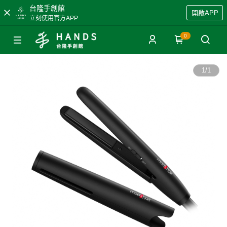
台隆手創館
開啟APP
立刻使用官方APP
0
1
/
1