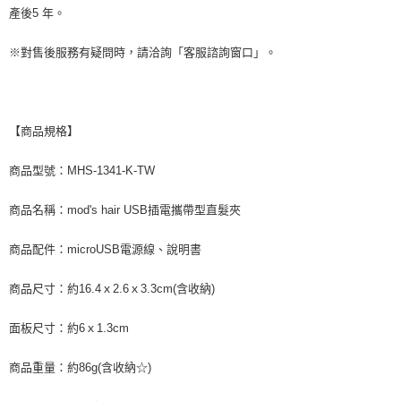
產後5 年。
※對售後服務有疑問時，請洽詢「客服諮詢窗口」。
【商品規格】
商品型號：MHS-1341-K-TW
商品名稱：mod's hair USB插電攜帶型直髮夾
商品配件：microUSB電源線、說明書
商品尺寸：約16.4ｘ2.6ｘ3.3cm(含收納)
面板尺寸：約6ｘ1.3cm
商品重量：約86g(含收納☆)