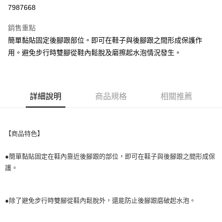
超商取貨付款
7987668
LINE Pay
銷售重點
街口支付
簡單黏貼固定後腳跟部位。即可在鞋子與後腳跟之間形成保護作
用。避免步行時雙腳從鞋內鬆脫及磨擦起水泡情況發生。
悠遊付
全盈+PAY
AFTEE先享後付
詳細說明
商品規格
相關推薦
相關說明
【關於「AFTEE先享後付」】
ATM付款
AFTEE先享後付是「在收到商品之後才付款」的支付方式。 讓您購物簡單
【商品特色】
便利好安心！
１．簡單：不需註冊會員、不需綁卡、不需儲值。
運送方式
２．便利：只要手機號碼，簡訊認證，即可結帳。
●簡單黏貼固定在鞋內靠近後腳跟的部位，即可在鞋子與後腳跟之間形成保
３．安心：先確認商品／服務後，再付款。
全家取貨付款
護。
每筆NT$60，滿NT$699(含以上)免運費
【「AFTEE先享後付」結帳流程】
１．於結帳方式選擇「AFTEE先享後付」後，將跳轉至「AFTEE先享後付」
付款後全家取貨
結帳頁面，進行簡訊認證並確認金額後，即可完成結帳。
●
除了避免步行時雙腳從鞋內鬆脫外，還能防止後腳跟磨破起水泡。
２．訂單成立數日內，您將收到繳費通知簡訊。
每筆NT$60，滿NT$699(含以上)免運費
３．收到繳費通知簡訊後14天內，點擊此簡訊中的連結，可透過四大超商／