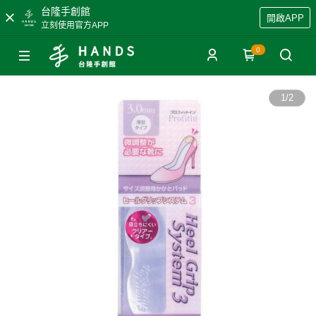
台隆手創館
開啟APP
立刻使用官方APP
0
1
/
2