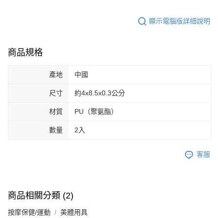
顯示電腦版詳細說明
商品規格
產地
中國
尺寸
約4x8.5x0.3公分
材質
PU（聚氨酯）
數量
2入
客服
商品相關分類 (2)
按摩保健/運動
美體用具