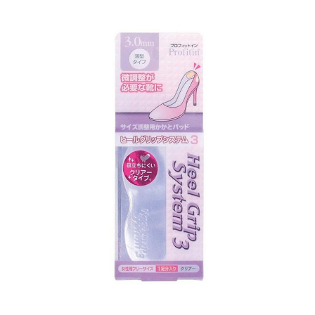
ATM／網路銀行／等多元方式進行付款，方視為交易完成。
7-11取貨付款
※ 請注意：結帳手續完成當下不需立刻繳費，但若您需要取消訂單，請聯絡
每筆NT$60，滿NT$699(含以上)免運費
購買商品的店家。未經商家同意取消之訂單仍視為有效，需透過AFTEE先享
後付繳納相關費用。
付款後7-11取貨
※ 交易是否成功請以「AFTEE先享後付 」之結帳頁面顯示為準，若有關於
是否繳費成功／繳費後需取消欲退款等相關疑問，請聯繫「AFTEE先享後付
每筆NT$60，滿NT$699(含以上)免運費
客戶支援中心」
https://netprotections.freshdesk.com/support/home
宅配
【注意事項】
１．透過由恩沛科技股份有限公司提供之「AFTEE先享後付」服務完成之交
每筆NT$80，滿NT$1,000(含以上)免運費
易，需依本服務之必要範圍內提供個人資料，並將交易相關給付款項請求債
權轉讓予恩沛科技股份有限公司。
２．關於個人資料處理事宜，請瀏覽以下網址：
https://aftee.tw/terms/#terms3
３．未成年的使用者請事先徵得法定代理人或監護人之同意方可使用
「AFTEE先享後付」，若未經同意申辦者引起之損失，本公司不負相關責
任。
４．使用「AFTEE先享後付」時，將依據個別帳號之用戶狀況，依本公司即
時審查核予不同之上限額度；若仍有額度不足之情形，本公司將視審查結果
請求用戶進行身份認證。
５．嚴禁一人註冊多個帳號或使用他人資訊註冊。若發現惡意使用之情形，
恩沛科技股份有限公司將有權停止該用戶之使用額度並採取法律行動。