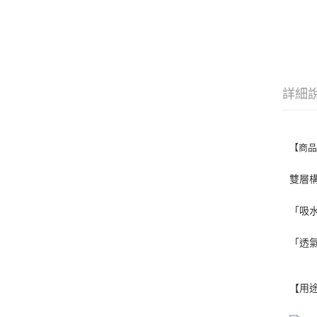
詳細
【商
雙層
「吸
「透
【用