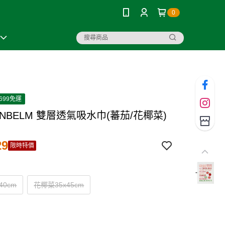
0
699免運
NBELM 雙層透氣吸水巾(蕃茄/花椰菜)
29
限時特價
40cm
花椰菜35x45cm