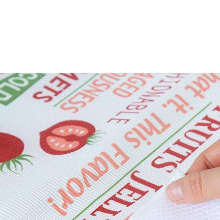
交易，需
每筆NT$8
求債權轉
２．關於
https://aft
３．未成
「AFTE
任。
４．使用「
即時審查
結果請求
５．嚴禁
形，恩沛
動。