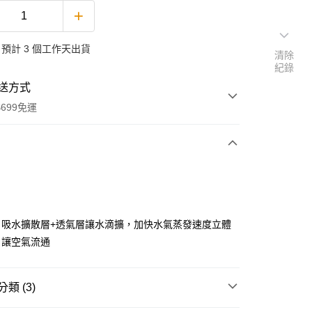
預計 3 個工作天出貨
清除
紀錄
送方式
699免運
次付款
付款
：吸水擴散層+透氣層讓水滴擴，加快水氣蒸發速度立體
，讓空氣流通
類 (3)