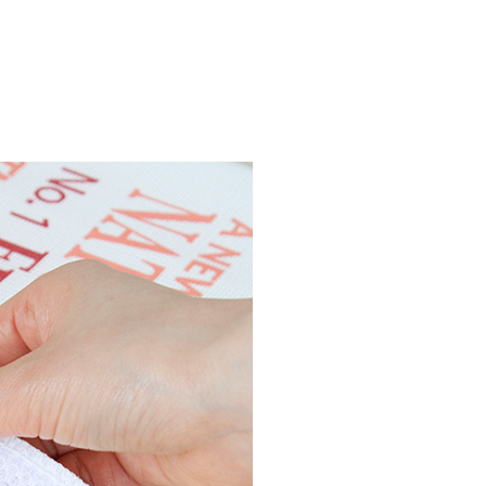
依本服務之必要範圍內提供個人資料，並將交易相關給付款項請
0，滿NT$1,000(含以上)免運費
讓予恩沛科技股份有限公司。
個人資料處理事宜，請瀏覽以下網址：
ee.tw/terms/#terms3
年的使用者請事先徵得法定代理人或監護人之同意方可使用
E先享後付」，若未經同意申辦者引起之損失，本公司不負相關責
AFTEE先享後付」時，將依據個別帳號之用戶狀況，依本公司
核予不同之上限額度；若仍有額度不足之情形，本公司將視審查
用戶進行身份認證。
一人註冊多個帳號或使用他人資訊註冊。若發現惡意使用之情
科技股份有限公司將有權停止該用戶之使用額度並採取法律行