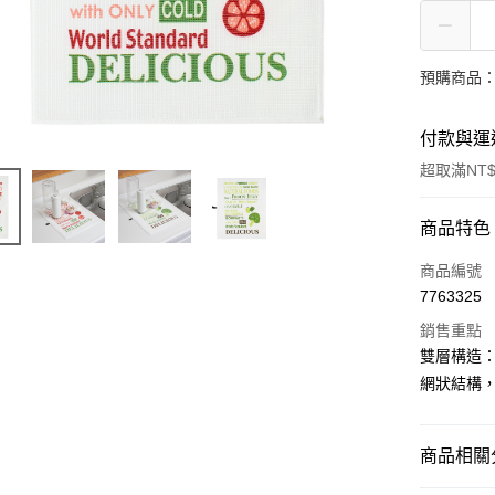
預購商品：
付款與運
超取滿NT$
付款方式
商品特色
信用卡一
商品編號
7763325
超商取貨
銷售重點
LINE Pay
雙層構造
網狀結構
街口支付
悠遊付
商品相關分
全盈+PAY