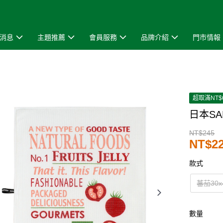
消息
主題推薦
會員服務
品牌介紹
門市情報
超取滿NT$
日本SA
NT$245
NT$2
款式
蕃茄30x
數量