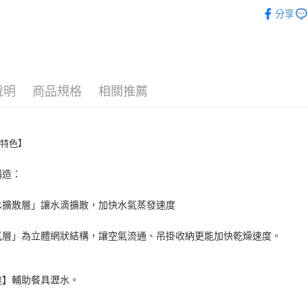
廚房調理
AFTEE先
分享
🧼 馬上煥
相關說明
【關於「A
🗾 HAN
ATM付款
AFTEE
便利好安
１．簡單
說明
商品規格
相關推薦
２．便利
運送方式
３．安心
全家取貨
【「AFT
每筆NT$6
１．於結帳
品特色】
付」結帳
付款後全
２．訂單
構造：
３．收到繳
每筆NT$6
／ATM／
※ 請注意
水擴散層」讓水滴擴散，加快水氣蒸發速度
7-11取貨
絡購買商品
先享後付
每筆NT$6
氣層」為立體網狀結構，讓空氣流通、吊掛收納更能加快乾燥速度。
※ 交易是
是否繳費成
付款後7-1
付客戶支
每筆NT$6
途】輔助餐具瀝水。
【注意事
宅配
１．透過由