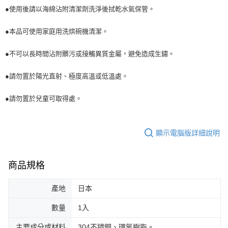
●使用後請以海綿沾附清潔劑洗淨後拭乾水氣保管。
●本品可使用家庭用洗烘碗機清潔。
●不可以長時間沾附髒污或接觸異質金屬，避免造成生鏽。
●請勿置於陽光直射、極度高溫或低溫處。
●請勿置於兒童可取得處。
顯示電腦版詳細說明
商品規格
產地
日本
數量
1入
主要成分或材料
304不鏽鋼、環氧樹脂。