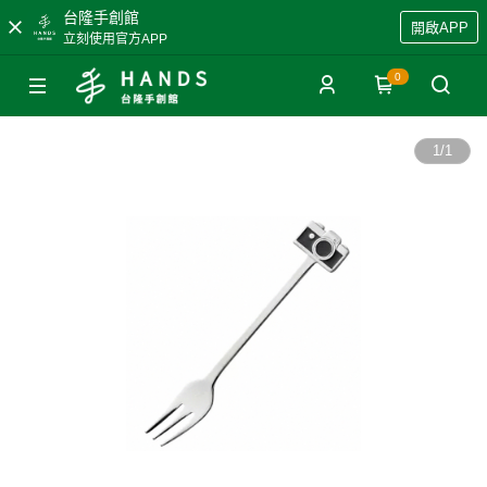
台隆手創館
開啟APP
立刻使用官方APP
0
1
/
1