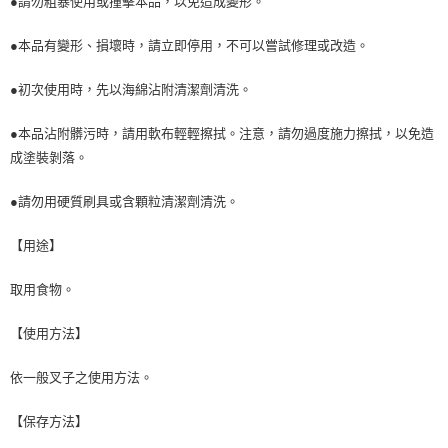
●請勿粗暴使用或撞擊本品，以免造成變形。
●本品有變形、損壞時，請立即停用，不可以嘗試修理或改造。
●初次使用時，先以海綿沾附清潔劑清洗。
●本品沾附髒污時，請用軟布輕輕擦拭。注意，請勿過度施力擦拭，以免造
成塗裝剝落。
●請勿用硬質刷具或含顆粒清潔劑清洗。
【用途】
取用食物。
【使用方法】
依一般叉子之使用方法。
【保存方法】