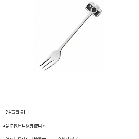
付款後7-11取貨
※ 交易是否成功請以「AFTEE先享後付 」之結帳頁面顯示為準，若有關於
是否繳費成功／繳費後需取消欲退款等相關疑問，請聯繫「AFTEE先享後付
每筆NT$60，滿NT$699(含以上)免運費
客戶支援中心」
https://netprotections.freshdesk.com/support/home
宅配
【注意事項】
１．透過由恩沛科技股份有限公司提供之「AFTEE先享後付」服務完成之交
每筆NT$80，滿NT$1,000(含以上)免運費
易，需依本服務之必要範圍內提供個人資料，並將交易相關給付款項請求債
權轉讓予恩沛科技股份有限公司。
２．關於個人資料處理事宜，請瀏覽以下網址：
https://aftee.tw/terms/#terms3
３．未成年的使用者請事先徵得法定代理人或監護人之同意方可使用
「AFTEE先享後付」，若未經同意申辦者引起之損失，本公司不負相關責
任。
４．使用「AFTEE先享後付」時，將依據個別帳號之用戶狀況，依本公司即
時審查核予不同之上限額度；若仍有額度不足之情形，本公司將視審查結果
請求用戶進行身份認證。
５．嚴禁一人註冊多個帳號或使用他人資訊註冊。若發現惡意使用之情形，
恩沛科技股份有限公司將有權停止該用戶之使用額度並採取法律行動。
【注意事項】
●請勿做原用途外使用。