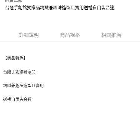
街口支付
台隆手創館獨家品精緻兼趣味造型且實用送禮自用皆合適
悠遊付
全盈+PAY
詳細說明
商品規格
相關推薦
AFTEE先享後付
相關說明
【關於「AFTEE先享後付」】
【商品特色】
ATM付款
AFTEE先享後付是「在收到商品之後才付款」的支付方式。 讓您購物簡單
便利好安心！
台隆手創館獨家品
１．簡單：不需註冊會員、不需綁卡、不需儲值。
運送方式
２．便利：只要手機號碼，簡訊認證，即可結帳。
３．安心：先確認商品／服務後，再付款。
精緻兼趣味造型且實用
全家取貨付款
每筆NT$60，滿NT$699(含以上)免運費
【「AFTEE先享後付」結帳流程】
送禮自用皆合適
１．於結帳方式選擇「AFTEE先享後付」後，將跳轉至「AFTEE先享後付」
付款後全家取貨
結帳頁面，進行簡訊認證並確認金額後，即可完成結帳。
２．訂單成立數日內，您將收到繳費通知簡訊。
每筆NT$60，滿NT$699(含以上)免運費
３．收到繳費通知簡訊後14天內，點擊此簡訊中的連結，可透過四大超商／
ATM／網路銀行／等多元方式進行付款，方視為交易完成。
7-11取貨付款
※ 請注意：結帳手續完成當下不需立刻繳費，但若您需要取消訂單，請聯絡
每筆NT$60，滿NT$699(含以上)免運費
購買商品的店家。未經商家同意取消之訂單仍視為有效，需透過AFTEE先享
後付繳納相關費用。