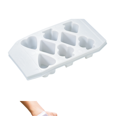
後付繳納相關費用。
付款後7-11取貨
※ 交易是否成功請以「AFTEE先享後付 」之結帳頁面顯示為準，若有關於
是否繳費成功／繳費後需取消欲退款等相關疑問，請聯繫「AFTEE先享後付
每筆NT$60，滿NT$699(含以上)免運費
客戶支援中心」
https://netprotections.freshdesk.com/support/home
宅配
【注意事項】
１．透過由恩沛科技股份有限公司提供之「AFTEE先享後付」服務完成之交
每筆NT$80，滿NT$1,000(含以上)免運費
易，需依本服務之必要範圍內提供個人資料，並將交易相關給付款項請求債
權轉讓予恩沛科技股份有限公司。
２．關於個人資料處理事宜，請瀏覽以下網址：
https://aftee.tw/terms/#terms3
３．未成年的使用者請事先徵得法定代理人或監護人之同意方可使用
「AFTEE先享後付」，若未經同意申辦者引起之損失，本公司不負相關責
任。
４．使用「AFTEE先享後付」時，將依據個別帳號之用戶狀況，依本公司即
時審查核予不同之上限額度；若仍有額度不足之情形，本公司將視審查結果
請求用戶進行身份認證。
５．嚴禁一人註冊多個帳號或使用他人資訊註冊。若發現惡意使用之情形，
恩沛科技股份有限公司將有權停止該用戶之使用額度並採取法律行動。