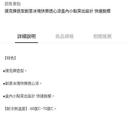
銷售重點
街口支付
撲克牌造型創意冰塊快樂透心涼盒內小點突出設計 快速脫模
悠遊付
全盈+PAY
詳細說明
商品規格
相關推薦
AFTEE先享後付
相關說明
【關於「AFTEE先享後付」】
【特色】
ATM付款
AFTEE先享後付是「在收到商品之後才付款」的支付方式。 讓您購物簡單
便利好安心！
●撲克牌造型。
１．簡單：不需註冊會員、不需綁卡、不需儲值。
運送方式
２．便利：只要手機號碼，簡訊認證，即可結帳。
３．安心：先確認商品／服務後，再付款。
全家取貨付款
●創意冰塊快樂透心涼。
每筆NT$60，滿NT$699(含以上)免運費
【「AFTEE先享後付」結帳流程】
●盒內小點突出設計 快速脫模。
１．於結帳方式選擇「AFTEE先享後付」後，將跳轉至「AFTEE先享後付」
付款後全家取貨
結帳頁面，進行簡訊認證並確認金額後，即可完成結帳。
２．訂單成立數日內，您將收到繳費通知簡訊。
【耐冷熱溫度】-60度C~70度C。
每筆NT$60，滿NT$699(含以上)免運費
３．收到繳費通知簡訊後14天內，點擊此簡訊中的連結，可透過四大超商／
ATM／網路銀行／等多元方式進行付款，方視為交易完成。
7-11取貨付款
※ 請注意：結帳手續完成當下不需立刻繳費，但若您需要取消訂單，請聯絡
每筆NT$60，滿NT$699(含以上)免運費
購買商品的店家。未經商家同意取消之訂單仍視為有效，需透過AFTEE先享