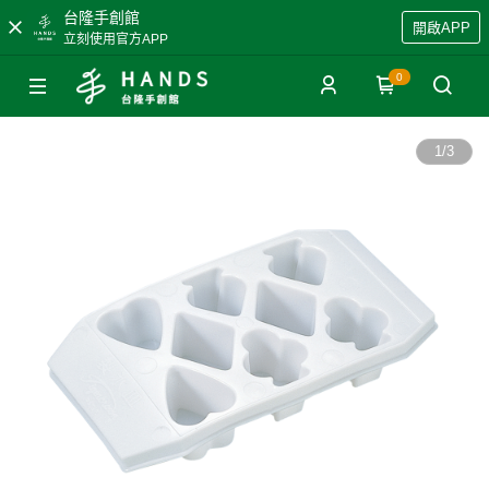
台隆手創館
開啟APP
立刻使用官方APP
0
1
/
3