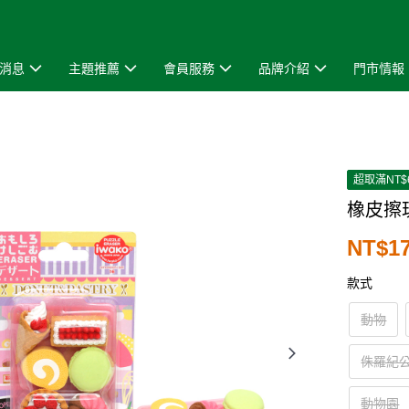
消息
主題推薦
會員服務
品牌介紹
門市情報
超取滿NT$
橡皮擦
NT$1
款式
動物
侏羅紀
動物園