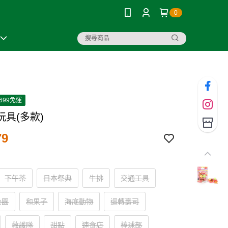
0
699免運
玩具(多款)
79
下午茶
日本祭典
牛排
交通工具
公園
和果子
海底動物
迴轉壽司
救護隊
甜點
速食店
棒球部