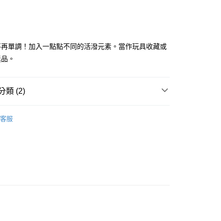
不再單調！加入一點點不同的活潑元素。當作玩具收藏或
獎品。
享後付
類 (2)
趣味雜物
FTEE先享後付」】
客服
先享後付是「在收到商品之後才付款」的支付方式。 讓您購物簡單
DS嚴選 日本好物
心！
：不需註冊會員、不需綁卡、不需儲值。
：只要手機號碼，簡訊認證，即可結帳。
：先確認商品／服務後，再付款。
付款
EE先享後付」結帳流程】
0，滿NT$699(含以上)免運費
方式選擇「AFTEE先享後付」後，將跳轉至「AFTEE先享後
頁面，進行簡訊認證並確認金額後，即可完成結帳。
家取貨
成立數日內，您將收到繳費通知簡訊。
費通知簡訊後14天內，點擊此簡訊中的連結，可透過四大超商
0，滿NT$699(含以上)免運費
網路銀行／等多元方式進行付款，方視為交易完成。