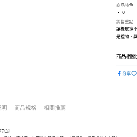
商品特色
LINE Pay
0
街口支付
銷售重點
讓橡皮擦
悠遊付
是禮物、
全盈+PAY
AFTEE先
商品相關分
相關說明
文具/玩具
【關於「A
ATM付款
分享
AFTEE
🗾 HAN
便利好安
１．簡單
２．便利
運送方式
３．安心
全家取貨
說明
商品規格
相關推薦
【「AFT
每筆NT$6
１．於結帳
付」結帳
付款後全
２．訂單
３．收到繳
品特色】
每筆NT$6
／ATM／