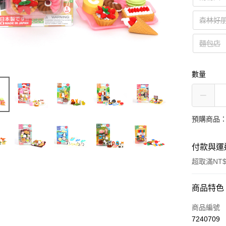
森林好
麵包店
數量
預購商品：
付款與運
超取滿NT$
付款方式
商品特色
信用卡一
商品編號
7240709
超商取貨