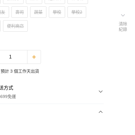
朋友
壽司
蔬菜
學校
學校2
清除
便利商店
紀錄
預計 3 個工作天出貨
送方式
699免運
次付款
付款