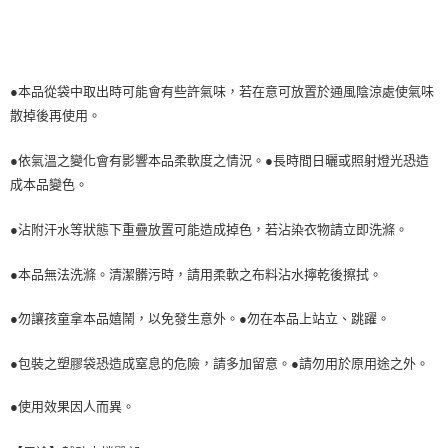
●本品從袋中取出時可能會有些許氣味，若在意可放置於通風陰涼處使氣味
散掉後再使用。
●依氣溫之變化會有影響本品柔軟度之情況。●長時間日曬或照射燈光恐造
成本品變色。
●沾附汗水等狀態下重疊放置可能造成掉色，若沾染衣物請立即洗滌。
●本品無法洗滌。清潔髒污時，請用柔軟之布料沾水擰乾後擦拭。
●勿讓孩童拿本品嬉鬧，以免發生意外。●勿在本品上站立、跳躍。
●包裝之塑膠袋恐造成窒息的危險，請多加留意。●請勿用於原用途之外。
●使用效果因人而異。