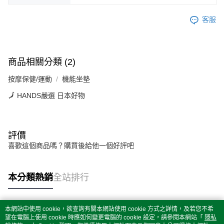
客服
商品相關分類 (2)
按摩保健/運動
機能坐墊
🗾 HANDS嚴選 日本好物
評價
喜歡這個商品嗎？購買後給他一個好評吧
本分類熱銷
全站排行
本網站中使用 cookie，欲查詢有關本網站使用 cookie 方式之詳情，及若您不希
熱門標籤
望在電腦上使用 cookie 時應如何變更電腦的 cookie 設定，請參閱本網站「
隱私