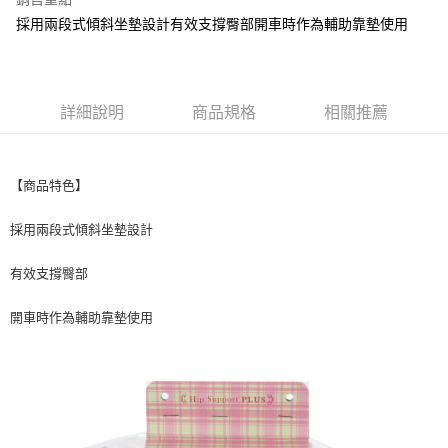
街口支付
採用兩段式傾斜坐墊設計有效支撐臀部開車時作為輔助靠墊使用
悠遊付
全盈+PAY
詳細說明
商品規格
相關推薦
AFTEE先享後付
相關說明
【關於「AFTEE先享後付」】
【商品特色】
ATM付款
AFTEE先享後付是「在收到商品之後才付款」的支付方式。 讓您購物簡單
便利好安心！
採用兩段式傾斜坐墊設計
１．簡單：不需註冊會員、不需綁卡、不需儲值。
運送方式
２．便利：只要手機號碼，簡訊認證，即可結帳。
３．安心：先確認商品／服務後，再付款。
有效支撐臀部
全家取貨付款
每筆NT$60，滿NT$699(含以上)免運費
【「AFTEE先享後付」結帳流程】
開車時作為輔助靠墊使用
１．於結帳方式選擇「AFTEE先享後付」後，將跳轉至「AFTEE先享後付」
付款後全家取貨
結帳頁面，進行簡訊認證並確認金額後，即可完成結帳。
２．訂單成立數日內，您將收到繳費通知簡訊。
每筆NT$60，滿NT$699(含以上)免運費
３．收到繳費通知簡訊後14天內，點擊此簡訊中的連結，可透過四大超商／
ATM／網路銀行／等多元方式進行付款，方視為交易完成。
7-11取貨付款
※ 請注意：結帳手續完成當下不需立刻繳費，但若您需要取消訂單，請聯絡
每筆NT$60，滿NT$699(含以上)免運費
購買商品的店家。未經商家同意取消之訂單仍視為有效，需透過AFTEE先享
後付繳納相關費用。