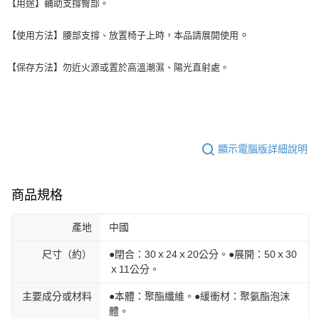
【用途】輔助支撐臀部。
。
【使用方法】腰部支撐、放置椅子上時，本品請展開使用
【保存方法】勿近火源或置於高溫潮濕、陽光直射處。
顯示電腦版詳細說明
商品規格
產地
中國
尺寸（約）
●閉合：30ｘ24ｘ20公分。●展開：50ｘ30
ｘ11公分。
主要成分或材料
●本體：聚酯纖維。●緩衝材：聚氨酯泡沫
體。