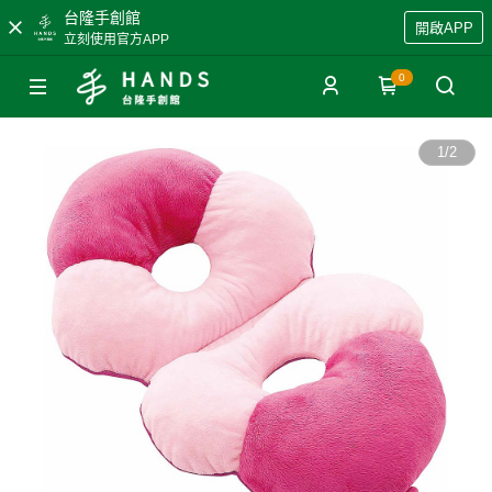
台隆手創館
開啟APP
立刻使用官方APP
0
1
/
2