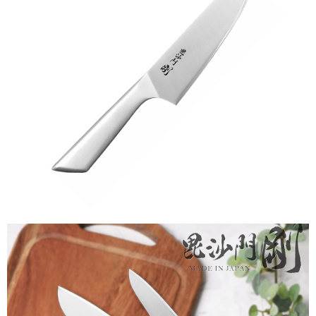
後付繳納相關費用。
付款後7-11取貨
※ 交易是否成功請以「AFTEE先享後付 」之結帳頁面顯示為準，若有關於
是否繳費成功／繳費後需取消欲退款等相關疑問，請聯繫「AFTEE先享後付
每筆NT$60，滿NT$699(含以上)免運費
客戶支援中心」
https://netprotections.freshdesk.com/support/home
宅配
【注意事項】
１．透過由恩沛科技股份有限公司提供之「AFTEE先享後付」服務完成之交
每筆NT$80，滿NT$1,000(含以上)免運費
易，需依本服務之必要範圍內提供個人資料，並將交易相關給付款項請求債
權轉讓予恩沛科技股份有限公司。
２．關於個人資料處理事宜，請瀏覽以下網址：
https://aftee.tw/terms/#terms3
３．未成年的使用者請事先徵得法定代理人或監護人之同意方可使用
「AFTEE先享後付」，若未經同意申辦者引起之損失，本公司不負相關責
任。
４．使用「AFTEE先享後付」時，將依據個別帳號之用戶狀況，依本公司即
時審查核予不同之上限額度；若仍有額度不足之情形，本公司將視審查結果
請求用戶進行身份認證。
５．嚴禁一人註冊多個帳號或使用他人資訊註冊。若發現惡意使用之情形，
恩沛科技股份有限公司將有權停止該用戶之使用額度並採取法律行動。