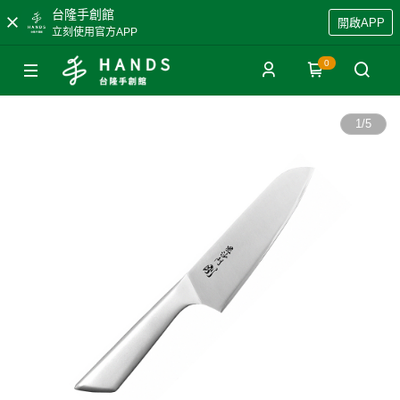
台隆手創館
開啟APP
立刻使用官方APP
0
1
/
5