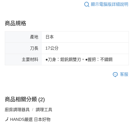
顯示電腦版詳細說明
商品規格
產地
日本
刀長
17公分
主要材料
●刀身：鉬釩鋼雙刃。●握把：不鏽鋼
客服
商品相關分類 (2)
廚房調理器具
調理工具
🗾 HANDS嚴選 日本好物