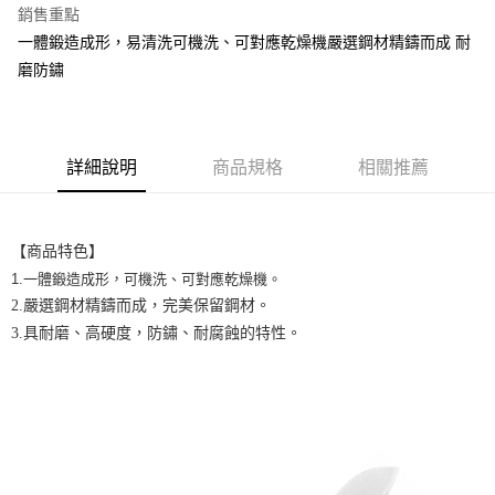
銷售重點
街口支付
一體鍛造成形，易清洗可機洗、可對應乾燥機嚴選鋼材精鑄而成 耐
磨防鏽
悠遊付
全盈+PAY
AFTEE先享後付
詳細說明
商品規格
相關推薦
相關說明
【關於「AFTEE先享後付」】
ATM付款
AFTEE先享後付是「在收到商品之後才付款」的支付方式。 讓您購物簡單
【商品特色】
便利好安心！
１．簡單：不需註冊會員、不需綁卡、不需儲值。
1.一體鍛造成形，可機洗、可對應乾燥機。
運送方式
２．便利：只要手機號碼，簡訊認證，即可結帳。
2.嚴選鋼材精鑄而成，完美保留鋼材。
３．安心：先確認商品／服務後，再付款。
全家取貨付款
3.具耐磨、高硬度，防鏽、耐腐蝕的特性。
每筆NT$60，滿NT$699(含以上)免運費
【「AFTEE先享後付」結帳流程】
１．於結帳方式選擇「AFTEE先享後付」後，將跳轉至「AFTEE先享後付」
付款後全家取貨
結帳頁面，進行簡訊認證並確認金額後，即可完成結帳。
２．訂單成立數日內，您將收到繳費通知簡訊。
每筆NT$60，滿NT$699(含以上)免運費
３．收到繳費通知簡訊後14天內，點擊此簡訊中的連結，可透過四大超商／
ATM／網路銀行／等多元方式進行付款，方視為交易完成。
7-11取貨付款
※ 請注意：結帳手續完成當下不需立刻繳費，但若您需要取消訂單，請聯絡
每筆NT$60，滿NT$699(含以上)免運費
購買商品的店家。未經商家同意取消之訂單仍視為有效，需透過AFTEE先享