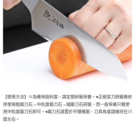
【使用方法】※為確保銳利度，請定期研磨保養。●正統菜刀研磨需依
序使用粗磨刀石→中粒度磨刀石→細磨刀石研磨，而一般保養只需使
用中粒度磨刀石即可。●磨刀石請置於平穩檯面，刀具角度請維持在15
度左右。