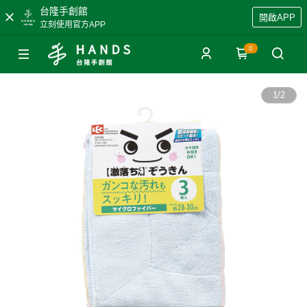
台隆手創館
開啟APP
立刻使用官方APP
0
1
/
2