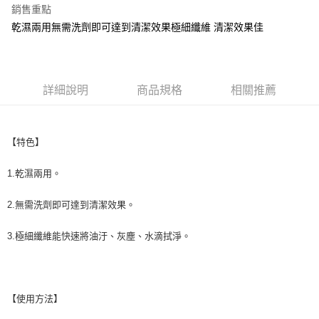
銷售重點
街口支付
乾濕兩用無需洗劑即可達到清潔效果極細纖維 清潔效果佳
悠遊付
全盈+PAY
詳細說明
商品規格
相關推薦
AFTEE先享後付
相關說明
【關於「AFTEE先享後付」】
【特色】
ATM付款
AFTEE先享後付是「在收到商品之後才付款」的支付方式。 讓您購物簡單
便利好安心！
1.乾濕兩用。
１．簡單：不需註冊會員、不需綁卡、不需儲值。
運送方式
２．便利：只要手機號碼，簡訊認證，即可結帳。
３．安心：先確認商品／服務後，再付款。
2.無需洗劑即可達到清潔效果。
全家取貨付款
每筆NT$60，滿NT$699(含以上)免運費
【「AFTEE先享後付」結帳流程】
3.極細纖維能快速將油汙、灰塵、水滴拭淨。
１．於結帳方式選擇「AFTEE先享後付」後，將跳轉至「AFTEE先享後付」
付款後全家取貨
結帳頁面，進行簡訊認證並確認金額後，即可完成結帳。
２．訂單成立數日內，您將收到繳費通知簡訊。
每筆NT$60，滿NT$699(含以上)免運費
３．收到繳費通知簡訊後14天內，點擊此簡訊中的連結，可透過四大超商／
ATM／網路銀行／等多元方式進行付款，方視為交易完成。
7-11取貨付款
【使用方法】
※ 請注意：結帳手續完成當下不需立刻繳費，但若您需要取消訂單，請聯絡
每筆NT$60，滿NT$699(含以上)免運費
購買商品的店家。未經商家同意取消之訂單仍視為有效，需透過AFTEE先享