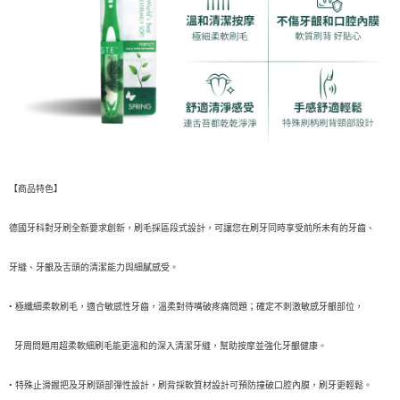
付款後7-11取貨
※ 交易是否成功請以「AFTEE先享後付 」之結帳頁面顯示為準，若有關於
是否繳費成功／繳費後需取消欲退款等相關疑問，請聯繫「AFTEE先享後付
每筆NT$60，滿NT$699(含以上)免運費
客戶支援中心」
https://netprotections.freshdesk.com/support/home
宅配
【注意事項】
１．透過由恩沛科技股份有限公司提供之「AFTEE先享後付」服務完成之交
每筆NT$80，滿NT$1,000(含以上)免運費
易，需依本服務之必要範圍內提供個人資料，並將交易相關給付款項請求債
權轉讓予恩沛科技股份有限公司。
２．關於個人資料處理事宜，請瀏覽以下網址：
https://aftee.tw/terms/#terms3
３．未成年的使用者請事先徵得法定代理人或監護人之同意方可使用
【商品特色】
「AFTEE先享後付」，若未經同意申辦者引起之損失，本公司不負相關責
任。
４．使用「AFTEE先享後付」時，將依據個別帳號之用戶狀況，依本公司即
德國牙科對牙刷全新要求創新，刷毛採區段式設計，可讓您在刷牙同時享受前所未有的牙齒、
時審查核予不同之上限額度；若仍有額度不足之情形，本公司將視審查結果
請求用戶進行身份認證。
牙縫、牙齦及舌頭的清潔能力與細膩感受。
５．嚴禁一人註冊多個帳號或使用他人資訊註冊。若發現惡意使用之情形，
恩沛科技股份有限公司將有權停止該用戶之使用額度並採取法律行動。
• 極纖細柔軟刷毛，適合敏感性牙齒，溫柔對待嘴破疼痛問題；確定不刺激敏感牙齦部位，
牙周問題用超柔軟細刷毛能更溫和的深入清潔牙縫，幫助按摩並強化牙齦健康。
• 特殊止滑握把及牙刷頸部彈性設計，刷背採軟質材設計可預防撞破口腔內膜，刷牙更輕鬆。