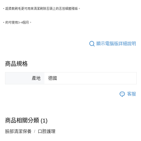
• 超柔軟刷毛更可用來清潔刷除舌頭上的舌苔細菌殘垢。
• 約可使用3~4個月。
顯示電腦版詳細說明
商品規格
產地
德國
客服
商品相關分類 (1)
臉部清潔保養
口腔護理