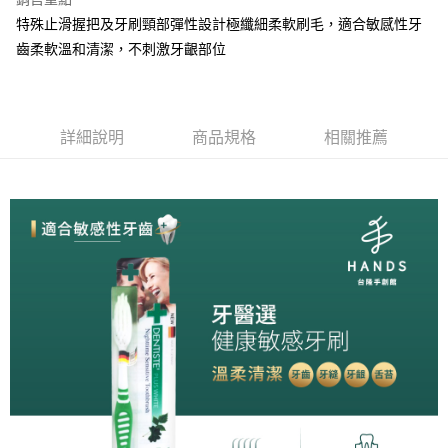
街口支付
特殊止滑握把及牙刷頸部彈性設計極纖細柔軟刷毛，適合敏感性牙
齒柔軟溫和清潔，不刺激牙齦部位
悠遊付
全盈+PAY
AFTEE先享後付
詳細說明
商品規格
相關推薦
相關說明
【關於「AFTEE先享後付」】
ATM付款
AFTEE先享後付是「在收到商品之後才付款」的支付方式。 讓您購物簡單
便利好安心！
１．簡單：不需註冊會員、不需綁卡、不需儲值。
運送方式
２．便利：只要手機號碼，簡訊認證，即可結帳。
３．安心：先確認商品／服務後，再付款。
全家取貨付款
每筆NT$60，滿NT$699(含以上)免運費
【「AFTEE先享後付」結帳流程】
１．於結帳方式選擇「AFTEE先享後付」後，將跳轉至「AFTEE先享後付」
付款後全家取貨
結帳頁面，進行簡訊認證並確認金額後，即可完成結帳。
２．訂單成立數日內，您將收到繳費通知簡訊。
每筆NT$60，滿NT$699(含以上)免運費
３．收到繳費通知簡訊後14天內，點擊此簡訊中的連結，可透過四大超商／
ATM／網路銀行／等多元方式進行付款，方視為交易完成。
7-11取貨付款
※ 請注意：結帳手續完成當下不需立刻繳費，但若您需要取消訂單，請聯絡
每筆NT$60，滿NT$699(含以上)免運費
購買商品的店家。未經商家同意取消之訂單仍視為有效，需透過AFTEE先享
後付繳納相關費用。