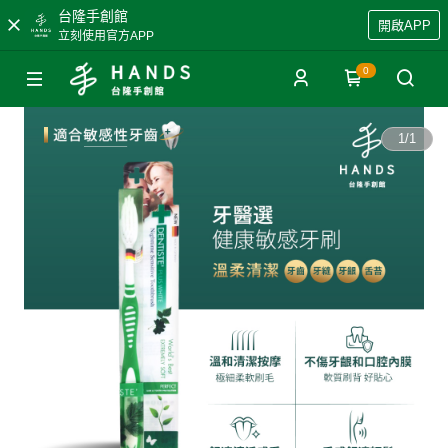
台隆手創館
開啟APP
立刻使用官方APP
0
1
/
1