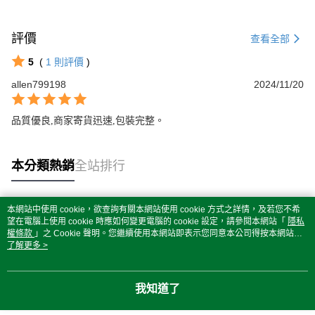
評價
查看全部
5
(
1
則評價
)
allen799198
2024/11/20
品質優良,商家寄貨迅速,包裝完整。
本分類熱銷
全站排行
本網站中使用 cookie，欲查詢有關本網站使用 cookie 方式之詳情，及若您不希
熱門標籤
望在電腦上使用 cookie 時應如何變更電腦的 cookie 設定，請參閱本網站「
隱私
權條款
」之 Cookie 聲明。您繼續使用本網站即表示您同意本公司得按本網站使
用條款之 Cookie 聲明使用 cookie。
了解更多 >
我知道了