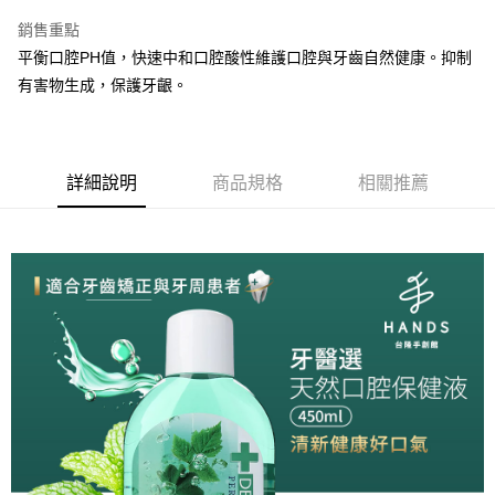
LINE Pay
銷售重點
街口支付
平衡口腔PH值，快速中和口腔酸性維護口腔與牙齒自然健康。抑制
有害物生成，保護牙齦。
悠遊付
全盈+PAY
AFTEE先享後付
詳細說明
商品規格
相關推薦
相關說明
【關於「AFTEE先享後付」】
ATM付款
AFTEE先享後付是「在收到商品之後才付款」的支付方式。 讓您購物簡單
便利好安心！
１．簡單：不需註冊會員、不需綁卡、不需儲值。
運送方式
２．便利：只要手機號碼，簡訊認證，即可結帳。
３．安心：先確認商品／服務後，再付款。
全家取貨付款
每筆NT$60，滿NT$699(含以上)免運費
【「AFTEE先享後付」結帳流程】
１．於結帳方式選擇「AFTEE先享後付」後，將跳轉至「AFTEE先享後付」
付款後全家取貨
結帳頁面，進行簡訊認證並確認金額後，即可完成結帳。
２．訂單成立數日內，您將收到繳費通知簡訊。
每筆NT$60，滿NT$699(含以上)免運費
３．收到繳費通知簡訊後14天內，點擊此簡訊中的連結，可透過四大超商／
ATM／網路銀行／等多元方式進行付款，方視為交易完成。
7-11取貨付款
※ 請注意：結帳手續完成當下不需立刻繳費，但若您需要取消訂單，請聯絡