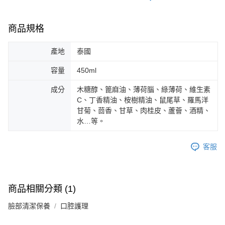
商品規格
產地
泰國
容量
450ml
成分
木糖醇、篦麻油、薄荷腦、綠薄荷、維生素
C、丁香精油、桉樹精油、鼠尾草、羅馬洋
甘菊、茴香、甘草、肉桂皮、蘆薈、酒精、
水…等。
客服
商品相關分類 (1)
臉部清潔保養
口腔護理