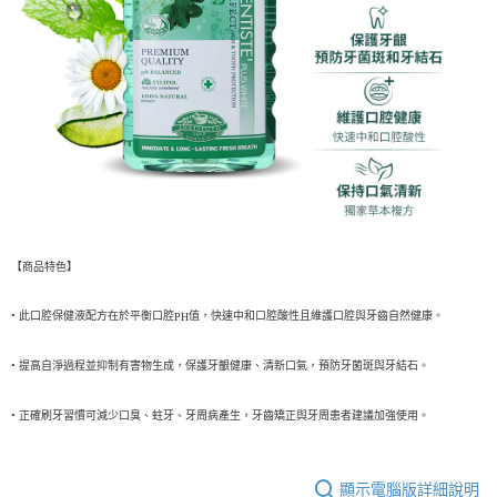
每筆NT$60，滿NT$699(含以上)免運費
購買商品的店家。未經商家同意取消之訂單仍視為有效，需透過AFTEE先享
後付繳納相關費用。
付款後7-11取貨
※ 交易是否成功請以「AFTEE先享後付 」之結帳頁面顯示為準，若有關於
是否繳費成功／繳費後需取消欲退款等相關疑問，請聯繫「AFTEE先享後付
每筆NT$60，滿NT$699(含以上)免運費
客戶支援中心」
https://netprotections.freshdesk.com/support/home
宅配
【注意事項】
１．透過由恩沛科技股份有限公司提供之「AFTEE先享後付」服務完成之交
每筆NT$80，滿NT$1,000(含以上)免運費
易，需依本服務之必要範圍內提供個人資料，並將交易相關給付款項請求債
權轉讓予恩沛科技股份有限公司。
２．關於個人資料處理事宜，請瀏覽以下網址：
https://aftee.tw/terms/#terms3
３．未成年的使用者請事先徵得法定代理人或監護人之同意方可使用
【商品特色】
「AFTEE先享後付」，若未經同意申辦者引起之損失，本公司不負相關責
任。
４．使用「AFTEE先享後付」時，將依據個別帳號之用戶狀況，依本公司即
• 此口腔保健液配方在於平衡口腔
值，快速中和口腔酸性且維護口腔與牙齒自然健康。
PH
時審查核予不同之上限額度；若仍有額度不足之情形，本公司將視審查結果
請求用戶進行身份認證。
• 提高自淨過程並抑制有害物生成，保護牙齦健康、清新口氣，預防牙菌斑與牙結石。
５．嚴禁一人註冊多個帳號或使用他人資訊註冊。若發現惡意使用之情形，
恩沛科技股份有限公司將有權停止該用戶之使用額度並採取法律行動。
• 正確刷牙習慣可減少口臭、蛀牙、牙周病產生，牙齒矯正與牙周患者建議加強使用。
顯示電腦版詳細說明