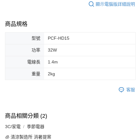
※ 請注意：結帳手續完成當下不需立刻繳費，但若您需要取消訂單，請聯絡
顯示電腦版詳細說明
每筆NT$60，滿NT$699(含以上)免運費
購買商品的店家。未經商家同意取消之訂單仍視為有效，需透過AFTEE先享
後付繳納相關費用。
付款後7-11取貨
※ 交易是否成功請以「AFTEE先享後付 」之結帳頁面顯示為準，若有關於
商品規格
是否繳費成功／繳費後需取消欲退款等相關疑問，請聯繫「AFTEE先享後付
每筆NT$60，滿NT$699(含以上)免運費
客戶支援中心」
https://netprotections.freshdesk.com/support/home
宅配
型號
PCF-HD15
【注意事項】
１．透過由恩沛科技股份有限公司提供之「AFTEE先享後付」服務完成之交
每筆NT$80，滿NT$1,000(含以上)免運費
功率
32W
易，需依本服務之必要範圍內提供個人資料，並將交易相關給付款項請求債
權轉讓予恩沛科技股份有限公司。
電線長
1.4m
２．關於個人資料處理事宜，請瀏覽以下網址：
https://aftee.tw/terms/#terms3
重量
2kg
３．未成年的使用者請事先徵得法定代理人或監護人之同意方可使用
「AFTEE先享後付」，若未經同意申辦者引起之損失，本公司不負相關責
任。
客服
４．使用「AFTEE先享後付」時，將依據個別帳號之用戶狀況，依本公司即
時審查核予不同之上限額度；若仍有額度不足之情形，本公司將視審查結果
請求用戶進行身份認證。
５．嚴禁一人註冊多個帳號或使用他人資訊註冊。若發現惡意使用之情形，
恩沛科技股份有限公司將有權停止該用戶之使用額度並採取法律行動。
商品相關分類 (2)
3C/家電
季節電器
🧊 清涼製造所 消暑提案