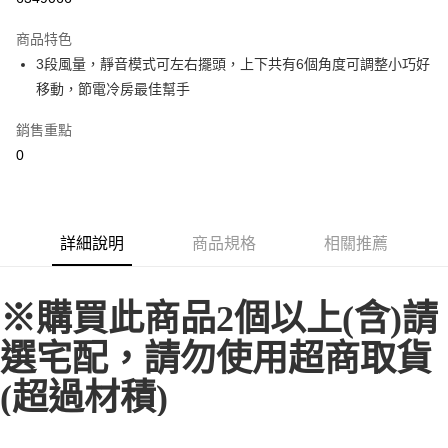
LINE Pay
商品特色
街口支付
3段風量，靜音模式可左右擺頭，上下共有6個角度可調整小巧好
移動，節電冷房最佳幫手
悠遊付
銷售重點
全盈+PAY
0
AFTEE先享後付
相關說明
【關於「AFTEE先享後付」】
ATM付款
AFTEE先享後付是「在收到商品之後才付款」的支付方式。 讓您購物簡單
詳細說明
商品規格
相關推薦
便利好安心！
１．簡單：不需註冊會員、不需綁卡、不需儲值。
運送方式
２．便利：只要手機號碼，簡訊認證，即可結帳。
※購買此商品2個以上(含)請
３．安心：先確認商品／服務後，再付款。
全家取貨付款
每筆NT$60，滿NT$699(含以上)免運費
【「AFTEE先享後付」結帳流程】
選宅配，請勿使用超商取貨
１．於結帳方式選擇「AFTEE先享後付」後，將跳轉至「AFTEE先享後付」
付款後全家取貨
結帳頁面，進行簡訊認證並確認金額後，即可完成結帳。
(超過材積)
２．訂單成立數日內，您將收到繳費通知簡訊。
每筆NT$60，滿NT$699(含以上)免運費
３．收到繳費通知簡訊後14天內，點擊此簡訊中的連結，可透過四大超商／
ATM／網路銀行／等多元方式進行付款，方視為交易完成。
7-11取貨付款