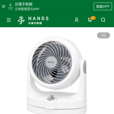
台隆手創館
開啟APP
立刻使用官方APP
0
1
/
1