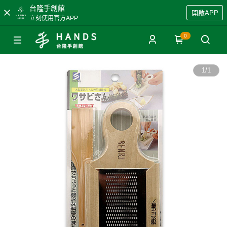
台隆手創館
開啟APP
立刻使用官方APP
0
1
/
1