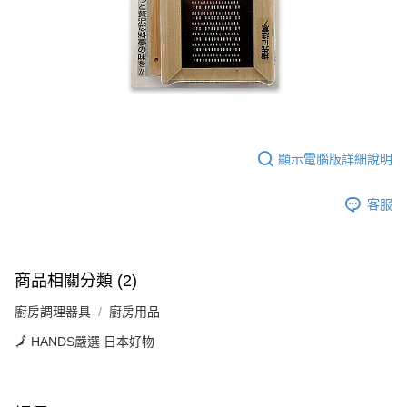
付款後7-11取貨
※ 交易是否成功請以「AFTEE先享後付 」之結帳頁面顯示為準，若有關於
是否繳費成功／繳費後需取消欲退款等相關疑問，請聯繫「AFTEE先享後付
每筆NT$60，滿NT$699(含以上)免運費
客戶支援中心」
https://netprotections.freshdesk.com/support/home
宅配
【注意事項】
１．透過由恩沛科技股份有限公司提供之「AFTEE先享後付」服務完成之交
每筆NT$80，滿NT$1,000(含以上)免運費
易，需依本服務之必要範圍內提供個人資料，並將交易相關給付款項請求債
權轉讓予恩沛科技股份有限公司。
２．關於個人資料處理事宜，請瀏覽以下網址：
顯示電腦版詳細說明
https://aftee.tw/terms/#terms3
３．未成年的使用者請事先徵得法定代理人或監護人之同意方可使用
「AFTEE先享後付」，若未經同意申辦者引起之損失，本公司不負相關責
客服
任。
４．使用「AFTEE先享後付」時，將依據個別帳號之用戶狀況，依本公司即
時審查核予不同之上限額度；若仍有額度不足之情形，本公司將視審查結果
請求用戶進行身份認證。
５．嚴禁一人註冊多個帳號或使用他人資訊註冊。若發現惡意使用之情形，
商品相關分類 (2)
恩沛科技股份有限公司將有權停止該用戶之使用額度並採取法律行動。
廚房調理器具
廚房用品
🗾 HANDS嚴選 日本好物