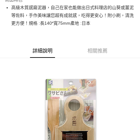
街口支付
高級木質感磨泥器，自己在家也能做出日式料理店的山葵或薑泥
等佐料，手作美味讓您超有成就感，吃得更安心！附小刷，清洗
悠遊付
更方便！規格 :長140*寬75mm產地 :日本
全盈+PAY
AFTEE先享後付
相關說明
詳細說明
相關推薦
【關於「AFTEE先享後付」】
ATM付款
AFTEE先享後付是「在收到商品之後才付款」的支付方式。 讓您購物簡單
便利好安心！
１．簡單：不需註冊會員、不需綁卡、不需儲值。
運送方式
２．便利：只要手機號碼，簡訊認證，即可結帳。
３．安心：先確認商品／服務後，再付款。
全家取貨付款
每筆NT$60，滿NT$699(含以上)免運費
【「AFTEE先享後付」結帳流程】
１．於結帳方式選擇「AFTEE先享後付」後，將跳轉至「AFTEE先享後付」
付款後全家取貨
結帳頁面，進行簡訊認證並確認金額後，即可完成結帳。
２．訂單成立數日內，您將收到繳費通知簡訊。
每筆NT$60，滿NT$699(含以上)免運費
３．收到繳費通知簡訊後14天內，點擊此簡訊中的連結，可透過四大超商／
ATM／網路銀行／等多元方式進行付款，方視為交易完成。
7-11取貨付款
※ 請注意：結帳手續完成當下不需立刻繳費，但若您需要取消訂單，請聯絡
每筆NT$60，滿NT$699(含以上)免運費
購買商品的店家。未經商家同意取消之訂單仍視為有效，需透過AFTEE先享
後付繳納相關費用。