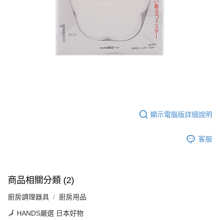
後付繳納相關費用。
付款後7-11取貨
※ 交易是否成功請以「AFTEE先享後付 」之結帳頁面顯示為準，若有關於
是否繳費成功／繳費後需取消欲退款等相關疑問，請聯繫「AFTEE先享後付
每筆NT$60，滿NT$699(含以上)免運費
客戶支援中心」
https://netprotections.freshdesk.com/support/home
宅配
【注意事項】
１．透過由恩沛科技股份有限公司提供之「AFTEE先享後付」服務完成之交
每筆NT$80，滿NT$1,000(含以上)免運費
易，需依本服務之必要範圍內提供個人資料，並將交易相關給付款項請求債
權轉讓予恩沛科技股份有限公司。
２．關於個人資料處理事宜，請瀏覽以下網址：
https://aftee.tw/terms/#terms3
３．未成年的使用者請事先徵得法定代理人或監護人之同意方可使用
「AFTEE先享後付」，若未經同意申辦者引起之損失，本公司不負相關責
顯示電腦版詳細說明
任。
４．使用「AFTEE先享後付」時，將依據個別帳號之用戶狀況，依本公司即
客服
時審查核予不同之上限額度；若仍有額度不足之情形，本公司將視審查結果
請求用戶進行身份認證。
５．嚴禁一人註冊多個帳號或使用他人資訊註冊。若發現惡意使用之情形，
恩沛科技股份有限公司將有權停止該用戶之使用額度並採取法律行動。
商品相關分類 (2)
廚房調理器具
廚房用品
🗾 HANDS嚴選 日本好物