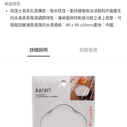
商品特色
街口支付
珪藻土為多孔質構造，吸水性佳，能快速吸收冰涼飲料外圍產生
的水滴具有吸濕調節特性，讓桌面保持乾燥冷飲之桌上底墊，可
悠遊付
吸取因解凍而滑落的水滴規格：90 x 90 x10mm產地：中國
全盈+PAY
AFTEE先享後付
相關說明
詳細說明
相關推薦
【關於「AFTEE先享後付」】
ATM付款
AFTEE先享後付是「在收到商品之後才付款」的支付方式。 讓您購物簡單
便利好安心！
１．簡單：不需註冊會員、不需綁卡、不需儲值。
運送方式
２．便利：只要手機號碼，簡訊認證，即可結帳。
３．安心：先確認商品／服務後，再付款。
全家取貨付款
每筆NT$60，滿NT$699(含以上)免運費
【「AFTEE先享後付」結帳流程】
１．於結帳方式選擇「AFTEE先享後付」後，將跳轉至「AFTEE先享後付」
付款後全家取貨
結帳頁面，進行簡訊認證並確認金額後，即可完成結帳。
２．訂單成立數日內，您將收到繳費通知簡訊。
每筆NT$60，滿NT$699(含以上)免運費
３．收到繳費通知簡訊後14天內，點擊此簡訊中的連結，可透過四大超商／
ATM／網路銀行／等多元方式進行付款，方視為交易完成。
7-11取貨付款
※ 請注意：結帳手續完成當下不需立刻繳費，但若您需要取消訂單，請聯絡
每筆NT$60，滿NT$699(含以上)免運費
購買商品的店家。未經商家同意取消之訂單仍視為有效，需透過AFTEE先享