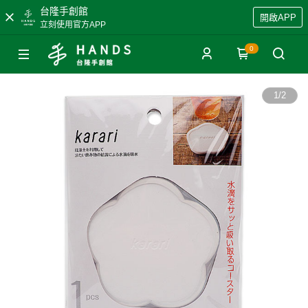
台隆手創館
開啟APP
立刻使用官方APP
0
1
/
2