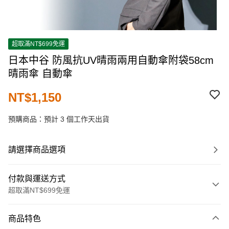
超取滿NT$699免運
日本中谷 防風抗UV晴雨兩用自動傘附袋58cm
晴雨傘 自動傘
NT$1,150
預購商品：預計 3 個工作天出貨
請選擇商品選項
付款與運送方式
超取滿NT$699免運
付款方式
商品特色
信用卡一次付款