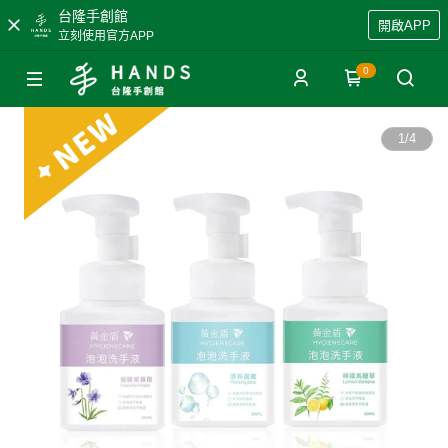
台隆手創館
開啟APP
立刻使用官方APP
0
1
/
4