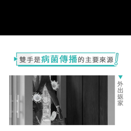
ATM／網路銀行／等多元方式進行付款，方視為交易完成。
7-11取貨付款
※ 請注意：結帳手續完成當下不需立刻繳費，但若您需要取消訂單，請聯絡
每筆NT$60，滿NT$699(含以上)免運費
購買商品的店家。未經商家同意取消之訂單仍視為有效，需透過AFTEE先享
後付繳納相關費用。
付款後7-11取貨
※ 交易是否成功請以「AFTEE先享後付 」之結帳頁面顯示為準，若有關於
是否繳費成功／繳費後需取消欲退款等相關疑問，請聯繫「AFTEE先享後付
每筆NT$60，滿NT$699(含以上)免運費
客戶支援中心」
https://netprotections.freshdesk.com/support/home
宅配
【注意事項】
１．透過由恩沛科技股份有限公司提供之「AFTEE先享後付」服務完成之交
每筆NT$80，滿NT$1,000(含以上)免運費
易，需依本服務之必要範圍內提供個人資料，並將交易相關給付款項請求債
權轉讓予恩沛科技股份有限公司。
２．關於個人資料處理事宜，請瀏覽以下網址：
https://aftee.tw/terms/#terms3
３．未成年的使用者請事先徵得法定代理人或監護人之同意方可使用
「AFTEE先享後付」，若未經同意申辦者引起之損失，本公司不負相關責
任。
４．使用「AFTEE先享後付」時，將依據個別帳號之用戶狀況，依本公司即
時審查核予不同之上限額度；若仍有額度不足之情形，本公司將視審查結果
請求用戶進行身份認證。
５．嚴禁一人註冊多個帳號或使用他人資訊註冊。若發現惡意使用之情形，
恩沛科技股份有限公司將有權停止該用戶之使用額度並採取法律行動。