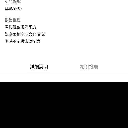
商品編號
超商取貨付款
11859407
LINE Pay
銷售重點
街口支付
溫和低敏潔淨配方
綿密柔細泡沫容易清洗
悠遊付
潔淨不刺激泡沫配方
全盈+PAY
AFTEE先享後付
相關說明
詳細說明
相關推薦
【關於「AFTEE先享後付」】
ATM付款
AFTEE先享後付是「在收到商品之後才付款」的支付方式。 讓您購物簡單
便利好安心！
１．簡單：不需註冊會員、不需綁卡、不需儲值。
運送方式
２．便利：只要手機號碼，簡訊認證，即可結帳。
３．安心：先確認商品／服務後，再付款。
全家取貨付款
每筆NT$60，滿NT$699(含以上)免運費
【「AFTEE先享後付」結帳流程】
１．於結帳方式選擇「AFTEE先享後付」後，將跳轉至「AFTEE先享後付」
付款後全家取貨
結帳頁面，進行簡訊認證並確認金額後，即可完成結帳。
２．訂單成立數日內，您將收到繳費通知簡訊。
每筆NT$60，滿NT$699(含以上)免運費
３．收到繳費通知簡訊後14天內，點擊此簡訊中的連結，可透過四大超商／