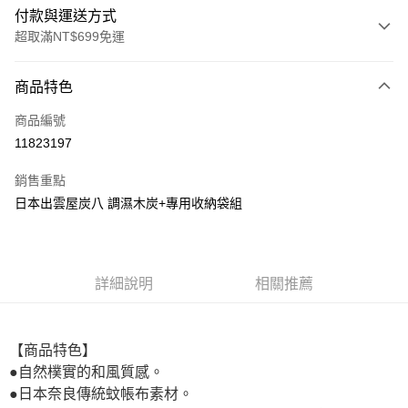
付款與運送方式
超取滿NT$699免運
付款方式
商品特色
信用卡一次付款
商品編號
超商取貨付款
11823197
LINE Pay
銷售重點
街口支付
日本出雲屋炭八 調濕木炭+專用收納袋組
悠遊付
全盈+PAY
詳細說明
相關推薦
AFTEE先享後付
相關說明
【關於「AFTEE先享後付」】
【商品特色】
ATM付款
AFTEE先享後付是「在收到商品之後才付款」的支付方式。 讓您購物簡單
●自然樸實的和風質感。
便利好安心！
１．簡單：不需註冊會員、不需綁卡、不需儲值。
●日本奈良傳統蚊帳布素材。
運送方式