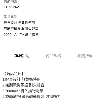
商品編號
超商取貨付款
11691262
LINE Pay
銷售重點
街口支付
輕量設計 無負擔使用
無刷電機馬達 耐久靜音
悠遊付
2000mAh持久續行電量
全盈+PAY
AFTEE先享後付
相關說明
詳細說明
商品規格
相關推薦
【關於「AFTEE先享後付」】
ATM付款
AFTEE先享後付是「在收到商品之後才付款」的支付方式。 讓您購物簡單
便利好安心！
１．簡單：不需註冊會員、不需綁卡、不需儲值。
【商品特色】
運送方式
２．便利：只要手機號碼，簡訊認證，即可結帳。
1.輕量設計 無負擔使用
３．安心：先確認商品／服務後，再付款。
全家取貨付款
2.無刷電機馬達 耐久靜音
每筆NT$60，滿NT$699(含以上)免運費
【「AFTEE先享後付」結帳流程】
3.2000mAh持久續行電量
１．於結帳方式選擇「AFTEE先享後付」後，將跳轉至「AFTEE先享後付」
4.3200轉/分鐘高轉速馬達 強勁動力
付款後全家取貨
結帳頁面，進行簡訊認證並確認金額後，即可完成結帳。
２．訂單成立數日內，您將收到繳費通知簡訊。
每筆NT$60，滿NT$699(含以上)免運費
３．收到繳費通知簡訊後14天內，點擊此簡訊中的連結，可透過四大超商／