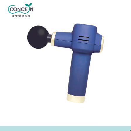
ATM／網路銀行／等多元方式進行付款，方視為交易完成。
7-11取貨付款
※ 請注意：結帳手續完成當下不需立刻繳費，但若您需要取消訂單，請聯絡
每筆NT$60，滿NT$699(含以上)免運費
購買商品的店家。未經商家同意取消之訂單仍視為有效，需透過AFTEE先享
後付繳納相關費用。
付款後7-11取貨
※ 交易是否成功請以「AFTEE先享後付 」之結帳頁面顯示為準，若有關於
是否繳費成功／繳費後需取消欲退款等相關疑問，請聯繫「AFTEE先享後付
每筆NT$60，滿NT$699(含以上)免運費
客戶支援中心」
https://netprotections.freshdesk.com/support/home
宅配
【注意事項】
１．透過由恩沛科技股份有限公司提供之「AFTEE先享後付」服務完成之交
每筆NT$80，滿NT$1,000(含以上)免運費
易，需依本服務之必要範圍內提供個人資料，並將交易相關給付款項請求債
權轉讓予恩沛科技股份有限公司。
２．關於個人資料處理事宜，請瀏覽以下網址：
https://aftee.tw/terms/#terms3
３．未成年的使用者請事先徵得法定代理人或監護人之同意方可使用
「AFTEE先享後付」，若未經同意申辦者引起之損失，本公司不負相關責
任。
４．使用「AFTEE先享後付」時，將依據個別帳號之用戶狀況，依本公司即
時審查核予不同之上限額度；若仍有額度不足之情形，本公司將視審查結果
請求用戶進行身份認證。
５．嚴禁一人註冊多個帳號或使用他人資訊註冊。若發現惡意使用之情形，
恩沛科技股份有限公司將有權停止該用戶之使用額度並採取法律行動。