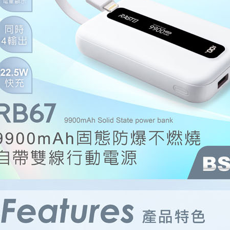
「AFTE
任。
４．使用「
即時審查
結果請求
５．嚴禁
形，恩沛
動。