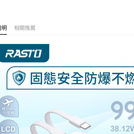
便利好安
１．簡單
２．便利
運送方式
３．安心
全家取貨
說明
相關推薦
【「AFT
每筆NT$6
１．於結帳
付」結帳
付款後全
２．訂單
３．收到繳
每筆NT$6
／ATM／
※ 請注意
7-11取貨
絡購買商品
先享後付
每筆NT$6
※ 交易是
是否繳費成
付款後7-1
付客戶支
每筆NT$6
【注意事
宅配
１．透過由
交易，需
每筆NT$8
求債權轉
２．關於
https://aft
３．未成