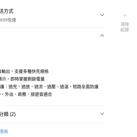
送方式
699免運
清除
紀錄
次付款
付款
 高效輸出，支援多種快充規格
量顯示，即時掌握剩餘電量
保護：過充、過放、過流、過壓、過溫、短路全面防護
帶，外出、商務、旅遊皆適合
類 (2)
享後付
3C小物/週邊
FTEE先享後付」】
客服
先享後付是「在收到商品之後才付款」的支付方式。 讓您購物簡單
風格旅 旅行商品7折up