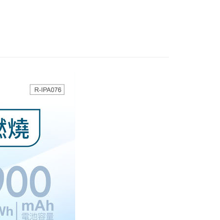
心！
：不需註冊會員、不需綁卡、不需儲值。
：只要手機號碼，簡訊認證，即可結帳。
：先確認商品／服務後，再付款。
付款
EE先享後付」結帳流程】
0，滿NT$699(含以上)免運費
方式選擇「AFTEE先享後付」後，將跳轉至「AFTEE先享後
頁面，進行簡訊認證並確認金額後，即可完成結帳。
家取貨
成立數日內，您將收到繳費通知簡訊。
費通知簡訊後14天內，點擊此簡訊中的連結，可透過四大超商
0，滿NT$699(含以上)免運費
網路銀行／等多元方式進行付款，方視為交易完成。
：結帳手續完成當下不需立刻繳費，但若您需要取消訂單，請聯
付款
的店家。未經商家同意取消之訂單仍視為有效，需透過AFTEE
繳納相關費用。
0，滿NT$699(含以上)免運費
否成功請以「AFTEE先享後付 」之結帳頁面顯示為準，若有關於
功／繳費後需取消欲退款等相關疑問，請聯繫「AFTEE先享後
1取貨
援中心」
https://netprotections.freshdesk.com/support/home
0，滿NT$699(含以上)免運費
項】
恩沛科技股份有限公司提供之「AFTEE先享後付」服務完成之
依本服務之必要範圍內提供個人資料，並將交易相關給付款項請
0，滿NT$1,000(含以上)免運費
讓予恩沛科技股份有限公司。
個人資料處理事宜，請瀏覽以下網址：
ee.tw/terms/#terms3
年的使用者請事先徵得法定代理人或監護人之同意方可使用