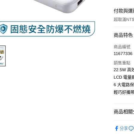
付款與運
超取滿NT$
付款方式
商品特色
信用卡一
商品編號
11677336
超商取貨
銷售重點
LINE Pay
22.5W
LCD 電
街口支付
6 大電路
悠遊付
輕巧好攜
全盈+PAY
商品相關分
AFTEE先
相關說明
3C/家電
【關於「A
分享
ATM付款
AFTEE
🕶️ 夏日