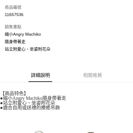
商品編號
超商取貨付款
11657536
LINE Pay
銷售重點
街口支付
縮小Angry Machiko
隨身帶著走
悠遊付
站立附愛心、坐姿附花朵
全盈+PAY
AFTEE先享後付
相關說明
詳細說明
相關推薦
【關於「AFTEE先享後付」】
ATM付款
AFTEE先享後付是「在收到商品之後才付款」的支付方式。 讓您購物簡單
便利好安心！
【商品特色】
１．簡單：不需註冊會員、不需綁卡、不需儲值。
●縮小Angry Machiko隨身帶著走
運送方式
２．便利：只要手機號碼，簡訊認證，即可結帳。
●站立附愛心、坐姿附花朵
３．安心：先確認商品／服務後，再付款。
●適合自用或送禮的療癒吊飾
全家取貨付款
每筆NT$60，滿NT$699(含以上)免運費
【「AFTEE先享後付」結帳流程】
１．於結帳方式選擇「AFTEE先享後付」後，將跳轉至「AFTEE先享後付」
付款後全家取貨
結帳頁面，進行簡訊認證並確認金額後，即可完成結帳。