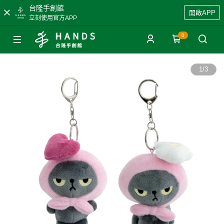
台隆手創館
開啟APP
立刻使用官方APP
0
1
/
3