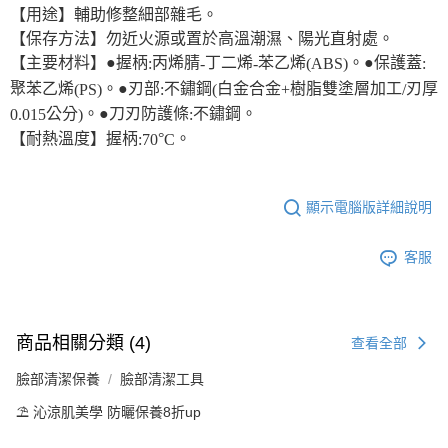
【用途】輔助修整細部雜毛。
【保存方法】勿近火源或置於高溫潮濕、陽光直射處。
【主要材料】●握柄
丙烯腈
丁二烯
苯乙烯
。●保護蓋
:
-
-
(ABS)
:
聚苯乙烯
。●刃部
不鏽鋼
白金合金
樹脂雙塗層加工
刃厚
(PS)
:
(
+
/
公分
。●刀刃防護條
不鏽鋼。
0.015
)
:
【耐熱溫度】握柄
°
。
:70
C
顯示電腦版詳細說明
客服
商品相關分類 (4)
查看全部
臉部清潔保養
臉部清潔工具
⛱️ 沁涼肌美學 防曬保養8折up