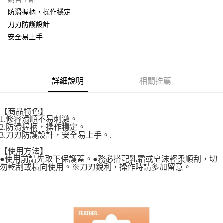
街口支付
防滑握柄，操作穩定
刀刃防護設計
悠遊付
安全易上手
全盈+PAY
AFTEE先享後付
相關說明
詳細說明
相關推薦
【關於「AFTEE先享後付」】
ATM付款
AFTEE先享後付是「在收到商品之後才付款」的支付方式。 讓您購物簡單
便利好安心！
【商品特色】
１．簡單：不需註冊會員、不需綁卡、不需儲值。
1.修容滑順不易刺激。
運送方式
２．便利：只要手機號碼，簡訊認證，即可結帳。
2.防滑握柄，操作穩定。
３．安心：先確認商品／服務後，再付款。
3.刀刃防護設計，安全易上手。.
全家取貨付款
每筆NT$60，滿NT$699(含以上)免運費
【使用方法】
【「AFTEE先享後付」結帳流程】
●使用前請先取下保護蓋。●務必搭配乳霜或皂沫輕柔順刮，切
１．於結帳方式選擇「AFTEE先享後付」後，將跳轉至「AFTEE先享後付」
勿乾刮或橫向使用。※刀刃銳利，操作時請多加留意。
付款後全家取貨
結帳頁面，進行簡訊認證並確認金額後，即可完成結帳。
２．訂單成立數日內，您將收到繳費通知簡訊。
每筆NT$60，滿NT$699(含以上)免運費
３．收到繳費通知簡訊後14天內，點擊此簡訊中的連結，可透過四大超商／
ATM／網路銀行／等多元方式進行付款，方視為交易完成。
7-11取貨付款
※ 請注意：結帳手續完成當下不需立刻繳費，但若您需要取消訂單，請聯絡
每筆NT$60，滿NT$699(含以上)免運費
購買商品的店家。未經商家同意取消之訂單仍視為有效，需透過AFTEE先享
後付繳納相關費用。