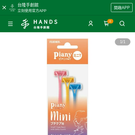
台隆手創館
開啟APP
立刻使用官方APP
0
1
/
1