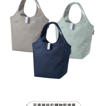
ATM／網路銀行／等多元方式進行付款，方視為交易完成。
7-11取貨付款
※ 請注意：結帳手續完成當下不需立刻繳費，但若您需要取消訂單，請聯絡
每筆NT$60，滿NT$699(含以上)免運費
購買商品的店家。未經商家同意取消之訂單仍視為有效，需透過AFTEE先享
後付繳納相關費用。
付款後7-11取貨
※ 交易是否成功請以「AFTEE先享後付 」之結帳頁面顯示為準，若有關於
是否繳費成功／繳費後需取消欲退款等相關疑問，請聯繫「AFTEE先享後付
每筆NT$60，滿NT$699(含以上)免運費
客戶支援中心」
https://netprotections.freshdesk.com/support/home
宅配
【注意事項】
１．透過由恩沛科技股份有限公司提供之「AFTEE先享後付」服務完成之交
每筆NT$80，滿NT$1,000(含以上)免運費
易，需依本服務之必要範圍內提供個人資料，並將交易相關給付款項請求債
權轉讓予恩沛科技股份有限公司。
２．關於個人資料處理事宜，請瀏覽以下網址：
https://aftee.tw/terms/#terms3
３．未成年的使用者請事先徵得法定代理人或監護人之同意方可使用
「AFTEE先享後付」，若未經同意申辦者引起之損失，本公司不負相關責
任。
４．使用「AFTEE先享後付」時，將依據個別帳號之用戶狀況，依本公司即
時審查核予不同之上限額度；若仍有額度不足之情形，本公司將視審查結果
請求用戶進行身份認證。
５．嚴禁一人註冊多個帳號或使用他人資訊註冊。若發現惡意使用之情形，
恩沛科技股份有限公司將有權停止該用戶之使用額度並採取法律行動。