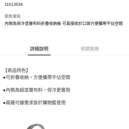
超商取貨付款
11513534
LINE Pay
銷售重點
街口支付
內側為保冷塗層布料折疊收納後 可直接收於口袋方便攜帶不佔空間
悠遊付
全盈+PAY
詳細說明
相關推薦
AFTEE先享後付
相關說明
【關於「AFTEE先享後付」】
【商品特色】
ATM付款
AFTEE先享後付是「在收到商品之後才付款」的支付方式。 讓您購物簡單
●可折疊收納，方便攜帶不佔空間
便利好安心！
１．簡單：不需註冊會員、不需綁卡、不需儲值。
運送方式
２．便利：只要手機號碼，簡訊認證，即可結帳。
●內側為鋁塗層布料，保冷更實用
３．安心：先確認商品／服務後，再付款。
全家取貨付款
●兩邊可據需求掛於購物籃使用
每筆NT$60，滿NT$699(含以上)免運費
【「AFTEE先享後付」結帳流程】
１．於結帳方式選擇「AFTEE先享後付」後，將跳轉至「AFTEE先享後付」
付款後全家取貨
結帳頁面，進行簡訊認證並確認金額後，即可完成結帳。
２．訂單成立數日內，您將收到繳費通知簡訊。
每筆NT$60，滿NT$699(含以上)免運費
３．收到繳費通知簡訊後14天內，點擊此簡訊中的連結，可透過四大超商／