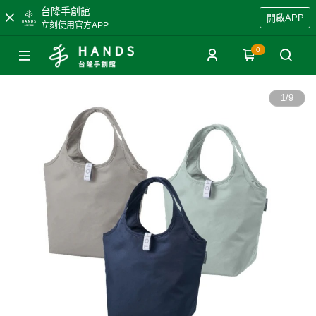
台隆手創館
開啟APP
立刻使用官方APP
0
1
/
9