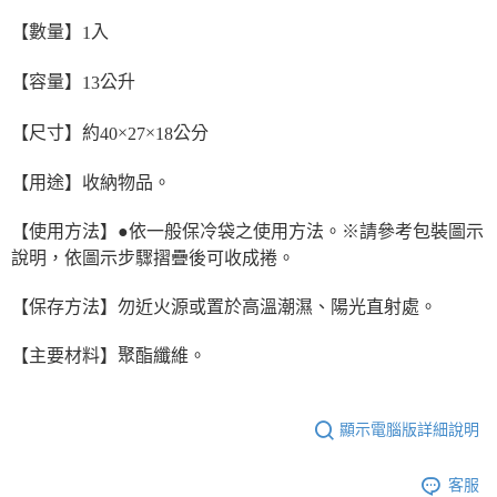
【數量】
入
1
【容量】
公升
13
【尺寸】約
×
×
公分
40
27
18
【用途】收納物品。
【使用方法】●依一般保冷袋之使用方法。※請參考包裝圖示
說明，依圖示步驟摺疊後可收成捲。
【保存方法】勿近火源或置於高溫潮濕、陽光直射處。
【主要材料】聚酯纖維。
顯示電腦版詳細說明
客服