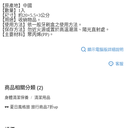
【原產地】中國
【數量】1入
【尺寸】約20×5.5×3公分
【用途】收納物品。
【使用方法】依一般牙刷盒之使用方法。
【保存方法】勿近火源或置於高溫潮濕、陽光直射處。
【主要材料】聚丙烯(PP)。
顯示電腦版詳細說明
客服
商品相關分類 (2)
身體清潔保養
清潔用品
🕶️ 夏日風格旅 旅行商品7折up