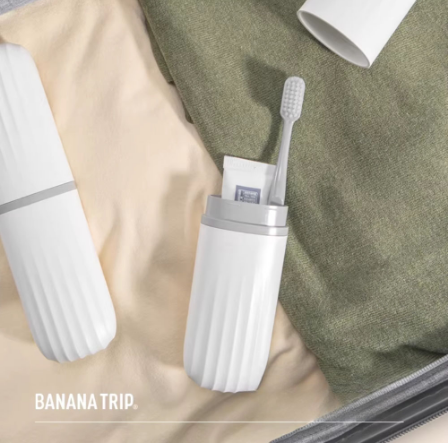
ATM／網路銀行／等多元方式進行付款，方視為交易完成。
7-11取貨付款
※ 請注意：結帳手續完成當下不需立刻繳費，但若您需要取消訂單，請聯絡
每筆NT$60，滿NT$699(含以上)免運費
購買商品的店家。未經商家同意取消之訂單仍視為有效，需透過AFTEE先享
後付繳納相關費用。
付款後7-11取貨
※ 交易是否成功請以「AFTEE先享後付 」之結帳頁面顯示為準，若有關於
是否繳費成功／繳費後需取消欲退款等相關疑問，請聯繫「AFTEE先享後付
每筆NT$60，滿NT$699(含以上)免運費
客戶支援中心」
https://netprotections.freshdesk.com/support/home
宅配
【注意事項】
１．透過由恩沛科技股份有限公司提供之「AFTEE先享後付」服務完成之交
每筆NT$80，滿NT$1,000(含以上)免運費
易，需依本服務之必要範圍內提供個人資料，並將交易相關給付款項請求債
權轉讓予恩沛科技股份有限公司。
２．關於個人資料處理事宜，請瀏覽以下網址：
https://aftee.tw/terms/#terms3
３．未成年的使用者請事先徵得法定代理人或監護人之同意方可使用
「AFTEE先享後付」，若未經同意申辦者引起之損失，本公司不負相關責
任。
４．使用「AFTEE先享後付」時，將依據個別帳號之用戶狀況，依本公司即
時審查核予不同之上限額度；若仍有額度不足之情形，本公司將視審查結果
請求用戶進行身份認證。
５．嚴禁一人註冊多個帳號或使用他人資訊註冊。若發現惡意使用之情形，
恩沛科技股份有限公司將有權停止該用戶之使用額度並採取法律行動。