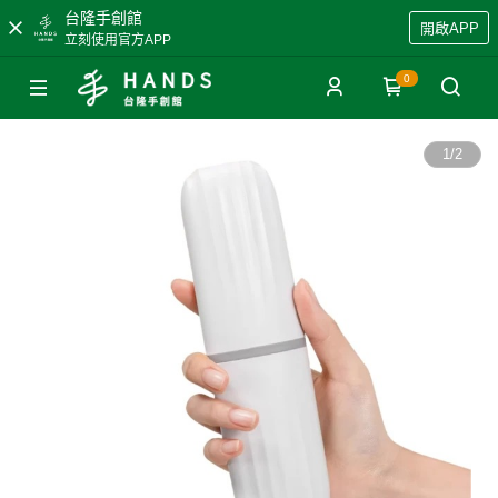
台隆手創館
開啟APP
立刻使用官方APP
0
1
/
2