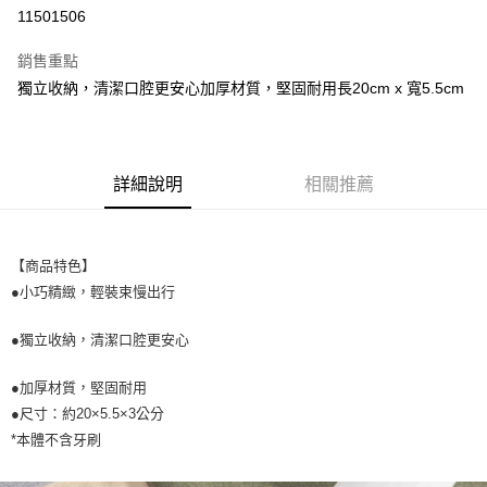
超商取貨付款
11501506
LINE Pay
銷售重點
街口支付
獨立收納，清潔口腔更安心加厚材質，堅固耐用長20cm x 寬5.5cm
悠遊付
全盈+PAY
詳細說明
相關推薦
AFTEE先享後付
相關說明
【關於「AFTEE先享後付」】
【商品特色】
ATM付款
AFTEE先享後付是「在收到商品之後才付款」的支付方式。 讓您購物簡單
●小巧精緻，輕裝束慢出行
便利好安心！
１．簡單：不需註冊會員、不需綁卡、不需儲值。
運送方式
２．便利：只要手機號碼，簡訊認證，即可結帳。
●獨立收納，清潔口腔更安心
３．安心：先確認商品／服務後，再付款。
全家取貨付款
●加厚材質，堅固耐用
每筆NT$60，滿NT$699(含以上)免運費
【「AFTEE先享後付」結帳流程】
１．於結帳方式選擇「AFTEE先享後付」後，將跳轉至「AFTEE先享後付」
●尺寸：約20×5.5×3公分
付款後全家取貨
結帳頁面，進行簡訊認證並確認金額後，即可完成結帳。
*本體不含牙刷
２．訂單成立數日內，您將收到繳費通知簡訊。
每筆NT$60，滿NT$699(含以上)免運費
３．收到繳費通知簡訊後14天內，點擊此簡訊中的連結，可透過四大超商／