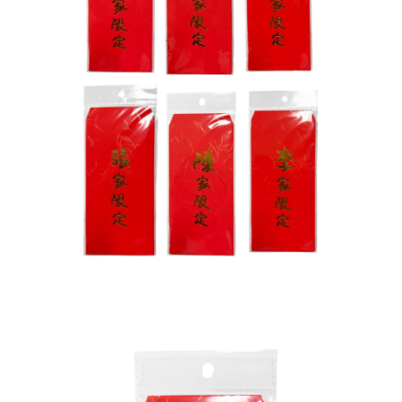
每筆NT$60，滿NT$699(含以上)免運費
３．收到繳費通知簡訊後14天內，點擊此簡訊中的連結，可透過四大超商／
ATM／網路銀行／等多元方式進行付款，方視為交易完成。
7-11取貨付款
※ 請注意：結帳手續完成當下不需立刻繳費，但若您需要取消訂單，請聯絡
每筆NT$60，滿NT$699(含以上)免運費
購買商品的店家。未經商家同意取消之訂單仍視為有效，需透過AFTEE先享
後付繳納相關費用。
付款後7-11取貨
※ 交易是否成功請以「AFTEE先享後付 」之結帳頁面顯示為準，若有關於
是否繳費成功／繳費後需取消欲退款等相關疑問，請聯繫「AFTEE先享後付
每筆NT$60，滿NT$699(含以上)免運費
客戶支援中心」
https://netprotections.freshdesk.com/support/home
宅配
【注意事項】
１．透過由恩沛科技股份有限公司提供之「AFTEE先享後付」服務完成之交
每筆NT$80，滿NT$1,000(含以上)免運費
易，需依本服務之必要範圍內提供個人資料，並將交易相關給付款項請求債
權轉讓予恩沛科技股份有限公司。
２．關於個人資料處理事宜，請瀏覽以下網址：
https://aftee.tw/terms/#terms3
３．未成年的使用者請事先徵得法定代理人或監護人之同意方可使用
「AFTEE先享後付」，若未經同意申辦者引起之損失，本公司不負相關責
任。
４．使用「AFTEE先享後付」時，將依據個別帳號之用戶狀況，依本公司即
時審查核予不同之上限額度；若仍有額度不足之情形，本公司將視審查結果
請求用戶進行身份認證。
５．嚴禁一人註冊多個帳號或使用他人資訊註冊。若發現惡意使用之情形，
恩沛科技股份有限公司將有權停止該用戶之使用額度並採取法律行動。