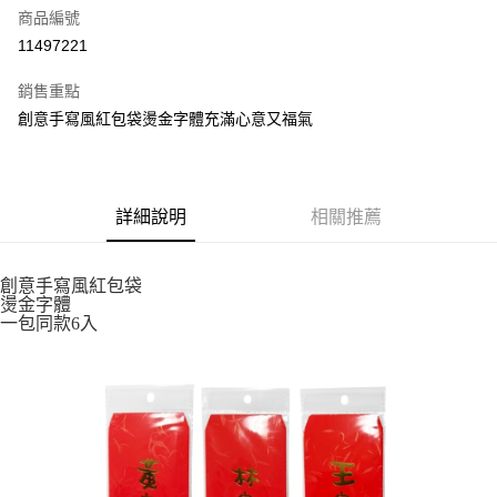
商品編號
超商取貨付款
11497221
LINE Pay
銷售重點
街口支付
創意手寫風紅包袋燙金字體充滿心意又福氣
悠遊付
全盈+PAY
詳細說明
相關推薦
AFTEE先享後付
相關說明
創意手寫風紅包袋
【關於「AFTEE先享後付」】
燙金字體
ATM付款
AFTEE先享後付是「在收到商品之後才付款」的支付方式。 讓您購物簡單
一包同款6入
便利好安心！
１．簡單：不需註冊會員、不需綁卡、不需儲值。
運送方式
２．便利：只要手機號碼，簡訊認證，即可結帳。
３．安心：先確認商品／服務後，再付款。
全家取貨付款
每筆NT$60，滿NT$699(含以上)免運費
【「AFTEE先享後付」結帳流程】
１．於結帳方式選擇「AFTEE先享後付」後，將跳轉至「AFTEE先享後付」
付款後全家取貨
結帳頁面，進行簡訊認證並確認金額後，即可完成結帳。
２．訂單成立數日內，您將收到繳費通知簡訊。