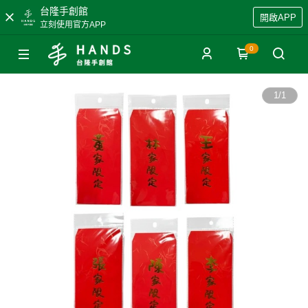
台隆手創館
開啟APP
立刻使用官方APP
0
1
/
1