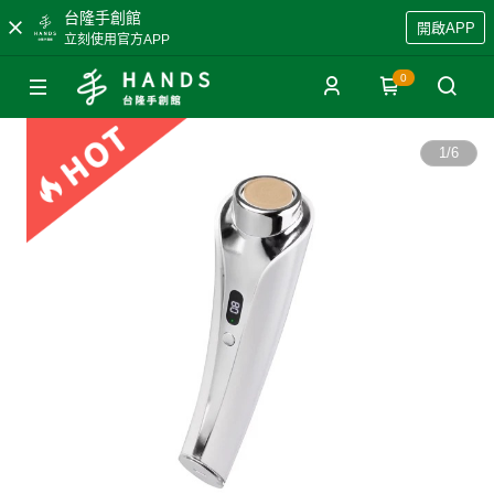
台隆手創館
開啟APP
立刻使用官方APP
0
1
/
6