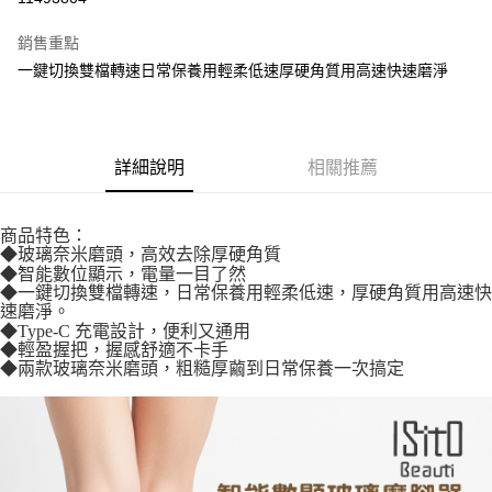
LINE Pay
銷售重點
街口支付
一鍵切換雙檔轉速日常保養用輕柔低速厚硬角質用高速快速磨淨
悠遊付
全盈+PAY
詳細說明
相關推薦
AFTEE先享後付
相關說明
商品特色：
【關於「AFTEE先享後付」】
◆玻璃奈米磨頭，高效去除厚硬角質
ATM付款
AFTEE先享後付是「在收到商品之後才付款」的支付方式。 讓您購物簡單
◆智能數位顯示，電量一目了然
便利好安心！
◆一鍵切換雙檔轉速，日常保養用輕柔低速，厚硬角質用高速快
１．簡單：不需註冊會員、不需綁卡、不需儲值。
運送方式
速磨淨。
２．便利：只要手機號碼，簡訊認證，即可結帳。
◆Type-C 充電設計，便利又通用
３．安心：先確認商品／服務後，再付款。
全家取貨付款
◆輕盈握把，握感舒適不卡手
◆兩款玻璃奈米磨頭，粗糙厚繭到日常保養一次搞定
每筆NT$60，滿NT$699(含以上)免運費
【「AFTEE先享後付」結帳流程】
１．於結帳方式選擇「AFTEE先享後付」後，將跳轉至「AFTEE先享後付」
付款後全家取貨
結帳頁面，進行簡訊認證並確認金額後，即可完成結帳。
２．訂單成立數日內，您將收到繳費通知簡訊。
每筆NT$60，滿NT$699(含以上)免運費
３．收到繳費通知簡訊後14天內，點擊此簡訊中的連結，可透過四大超商／
ATM／網路銀行／等多元方式進行付款，方視為交易完成。
7-11取貨付款