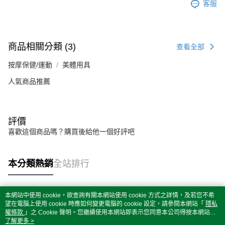
客服
商品相關分類 (3)
查看全部
按摩保健/運動
美體用具
人氣商品推薦
評價
喜歡這個商品嗎？購買後給他一個好評吧
本分類熱銷
全站排行
本網站中使用 cookie，欲查詢有關本網站使用 cookie 方式之詳情，及若您不希
熱門標籤
望在電腦上使用 cookie 時應如何變更電腦的 cookie 設定，請參閱本網站「
隱私
權條款
」之 Cookie 聲明。您繼續使用本網站即表示您同意本公司得按本網站使
用條款之 Cookie 聲明使用 cookie。
了解更多 >