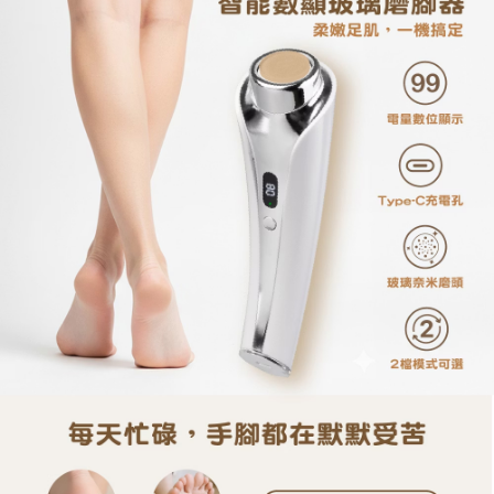
※ 請注意：結帳手續完成當下不需立刻繳費，但若您需要取消訂單，請聯絡
每筆NT$60，滿NT$699(含以上)免運費
購買商品的店家。未經商家同意取消之訂單仍視為有效，需透過AFTEE先享
後付繳納相關費用。
付款後7-11取貨
※ 交易是否成功請以「AFTEE先享後付 」之結帳頁面顯示為準，若有關於
是否繳費成功／繳費後需取消欲退款等相關疑問，請聯繫「AFTEE先享後付
每筆NT$60，滿NT$699(含以上)免運費
客戶支援中心」
https://netprotections.freshdesk.com/support/home
宅配
【注意事項】
１．透過由恩沛科技股份有限公司提供之「AFTEE先享後付」服務完成之交
每筆NT$80，滿NT$1,000(含以上)免運費
易，需依本服務之必要範圍內提供個人資料，並將交易相關給付款項請求債
權轉讓予恩沛科技股份有限公司。
２．關於個人資料處理事宜，請瀏覽以下網址：
https://aftee.tw/terms/#terms3
３．未成年的使用者請事先徵得法定代理人或監護人之同意方可使用
「AFTEE先享後付」，若未經同意申辦者引起之損失，本公司不負相關責
任。
４．使用「AFTEE先享後付」時，將依據個別帳號之用戶狀況，依本公司即
時審查核予不同之上限額度；若仍有額度不足之情形，本公司將視審查結果
請求用戶進行身份認證。
５．嚴禁一人註冊多個帳號或使用他人資訊註冊。若發現惡意使用之情形，
恩沛科技股份有限公司將有權停止該用戶之使用額度並採取法律行動。