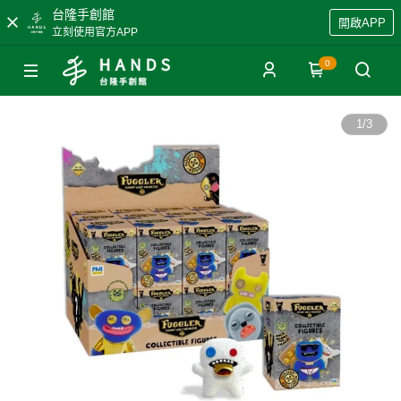
台隆手創館
開啟APP
立刻使用官方APP
0
1
/
3