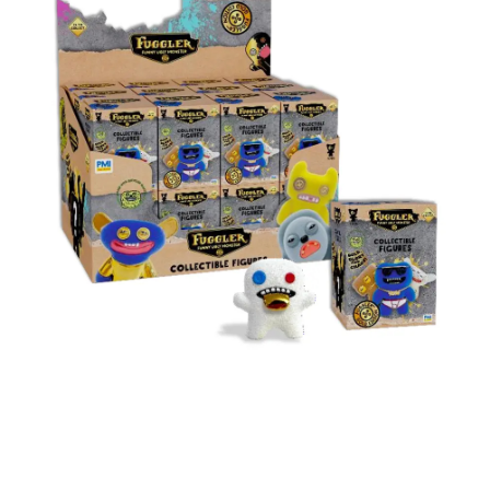
每筆NT$60，滿NT$699(含以上)免運費
３．收到繳費通知簡訊後14天內，點擊此簡訊中的連結，可透過四大超商／
ATM／網路銀行／等多元方式進行付款，方視為交易完成。
7-11取貨付款
※ 請注意：結帳手續完成當下不需立刻繳費，但若您需要取消訂單，請聯絡
每筆NT$60，滿NT$699(含以上)免運費
購買商品的店家。未經商家同意取消之訂單仍視為有效，需透過AFTEE先享
後付繳納相關費用。
付款後7-11取貨
※ 交易是否成功請以「AFTEE先享後付 」之結帳頁面顯示為準，若有關於
是否繳費成功／繳費後需取消欲退款等相關疑問，請聯繫「AFTEE先享後付
每筆NT$60，滿NT$699(含以上)免運費
客戶支援中心」
https://netprotections.freshdesk.com/support/home
宅配
【注意事項】
１．透過由恩沛科技股份有限公司提供之「AFTEE先享後付」服務完成之交
每筆NT$80，滿NT$1,000(含以上)免運費
易，需依本服務之必要範圍內提供個人資料，並將交易相關給付款項請求債
權轉讓予恩沛科技股份有限公司。
２．關於個人資料處理事宜，請瀏覽以下網址：
https://aftee.tw/terms/#terms3
３．未成年的使用者請事先徵得法定代理人或監護人之同意方可使用
「AFTEE先享後付」，若未經同意申辦者引起之損失，本公司不負相關責
任。
４．使用「AFTEE先享後付」時，將依據個別帳號之用戶狀況，依本公司即
時審查核予不同之上限額度；若仍有額度不足之情形，本公司將視審查結果
請求用戶進行身份認證。
５．嚴禁一人註冊多個帳號或使用他人資訊註冊。若發現惡意使用之情形，
恩沛科技股份有限公司將有權停止該用戶之使用額度並採取法律行動。