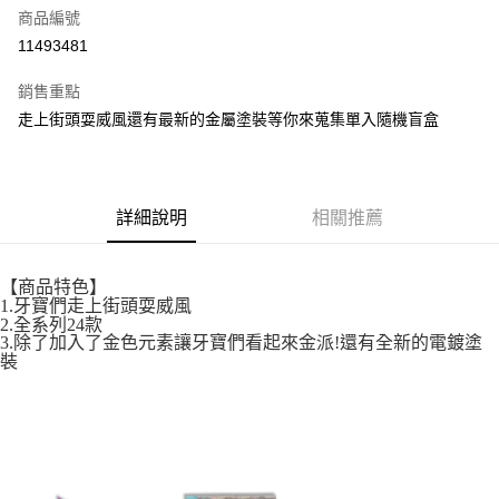
商品編號
超商取貨付款
11493481
LINE Pay
銷售重點
街口支付
走上街頭耍威風還有最新的金屬塗裝等你來蒐集單入隨機盲盒
悠遊付
全盈+PAY
詳細說明
相關推薦
AFTEE先享後付
相關說明
【商品特色】
【關於「AFTEE先享後付」】
1.牙寶們走上街頭耍威風
ATM付款
AFTEE先享後付是「在收到商品之後才付款」的支付方式。 讓您購物簡單
2.全系列24款
便利好安心！
3.除了加入了金色元素讓牙寶們看起來金派!還有全新的電鍍塗
１．簡單：不需註冊會員、不需綁卡、不需儲值。
裝
運送方式
２．便利：只要手機號碼，簡訊認證，即可結帳。
３．安心：先確認商品／服務後，再付款。
全家取貨付款
每筆NT$60，滿NT$699(含以上)免運費
【「AFTEE先享後付」結帳流程】
１．於結帳方式選擇「AFTEE先享後付」後，將跳轉至「AFTEE先享後付」
付款後全家取貨
結帳頁面，進行簡訊認證並確認金額後，即可完成結帳。
２．訂單成立數日內，您將收到繳費通知簡訊。