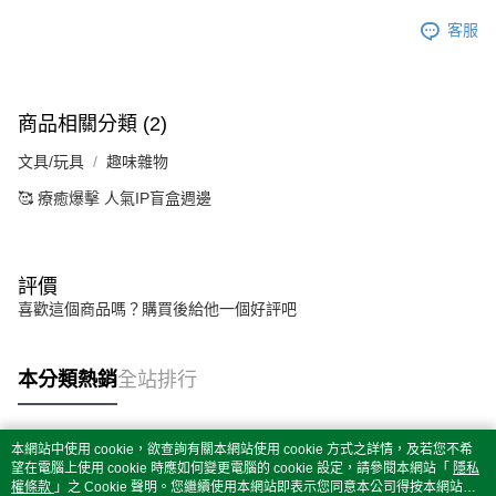
客服
商品相關分類 (2)
文具/玩具
趣味雜物
🥰 療癒爆擊 人氣IP盲盒週邊
評價
喜歡這個商品嗎？購買後給他一個好評吧
本分類熱銷
全站排行
本網站中使用 cookie，欲查詢有關本網站使用 cookie 方式之詳情，及若您不希
熱門標籤
望在電腦上使用 cookie 時應如何變更電腦的 cookie 設定，請參閱本網站「
隱私
權條款
」之 Cookie 聲明。您繼續使用本網站即表示您同意本公司得按本網站使