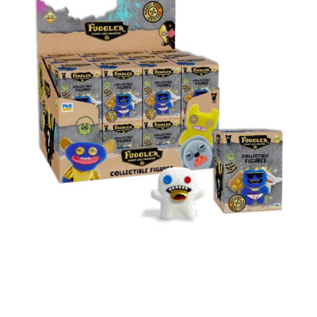
每筆NT$60，滿NT$699(含以上)免運費
３．收到繳費通知簡訊後14天內，點擊此簡訊中的連結，可透過四大超商／
ATM／網路銀行／等多元方式進行付款，方視為交易完成。
7-11取貨付款
※ 請注意：結帳手續完成當下不需立刻繳費，但若您需要取消訂單，請聯絡
每筆NT$60，滿NT$699(含以上)免運費
購買商品的店家。未經商家同意取消之訂單仍視為有效，需透過AFTEE先享
後付繳納相關費用。
付款後7-11取貨
※ 交易是否成功請以「AFTEE先享後付 」之結帳頁面顯示為準，若有關於
是否繳費成功／繳費後需取消欲退款等相關疑問，請聯繫「AFTEE先享後付
每筆NT$60，滿NT$699(含以上)免運費
客戶支援中心」
https://netprotections.freshdesk.com/support/home
宅配
【注意事項】
１．透過由恩沛科技股份有限公司提供之「AFTEE先享後付」服務完成之交
每筆NT$80，滿NT$1,000(含以上)免運費
易，需依本服務之必要範圍內提供個人資料，並將交易相關給付款項請求債
權轉讓予恩沛科技股份有限公司。
２．關於個人資料處理事宜，請瀏覽以下網址：
https://aftee.tw/terms/#terms3
３．未成年的使用者請事先徵得法定代理人或監護人之同意方可使用
「AFTEE先享後付」，若未經同意申辦者引起之損失，本公司不負相關責
任。
４．使用「AFTEE先享後付」時，將依據個別帳號之用戶狀況，依本公司即
時審查核予不同之上限額度；若仍有額度不足之情形，本公司將視審查結果
請求用戶進行身份認證。
５．嚴禁一人註冊多個帳號或使用他人資訊註冊。若發現惡意使用之情形，
恩沛科技股份有限公司將有權停止該用戶之使用額度並採取法律行動。