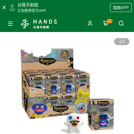
台隆手創館
開啟APP
立刻使用官方APP
0
1
/
3