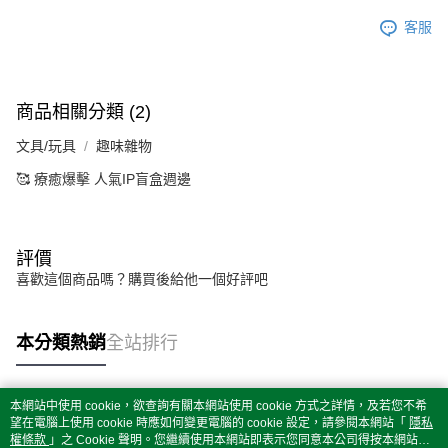
客服
商品相關分類 (2)
文具/玩具
趣味雜物
🥰 療癒爆擊 人氣IP盲盒週邊
評價
喜歡這個商品嗎？購買後給他一個好評吧
本分類熱銷
全站排行
本網站中使用 cookie，欲查詢有關本網站使用 cookie 方式之詳情，及若您不希
熱門標籤
望在電腦上使用 cookie 時應如何變更電腦的 cookie 設定，請參閱本網站「
隱私
權條款
」之 Cookie 聲明。您繼續使用本網站即表示您同意本公司得按本網站使