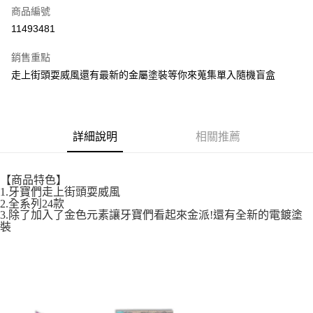
商品編號
超商取貨付款
11493481
LINE Pay
銷售重點
街口支付
走上街頭耍威風還有最新的金屬塗裝等你來蒐集單入隨機盲盒
悠遊付
全盈+PAY
詳細說明
相關推薦
AFTEE先享後付
相關說明
【商品特色】
【關於「AFTEE先享後付」】
1.牙寶們走上街頭耍威風
ATM付款
AFTEE先享後付是「在收到商品之後才付款」的支付方式。 讓您購物簡單
2.全系列24款
便利好安心！
3.除了加入了金色元素讓牙寶們看起來金派!還有全新的電鍍塗
１．簡單：不需註冊會員、不需綁卡、不需儲值。
裝
運送方式
２．便利：只要手機號碼，簡訊認證，即可結帳。
３．安心：先確認商品／服務後，再付款。
全家取貨付款
每筆NT$60，滿NT$699(含以上)免運費
【「AFTEE先享後付」結帳流程】
１．於結帳方式選擇「AFTEE先享後付」後，將跳轉至「AFTEE先享後付」
付款後全家取貨
結帳頁面，進行簡訊認證並確認金額後，即可完成結帳。
２．訂單成立數日內，您將收到繳費通知簡訊。