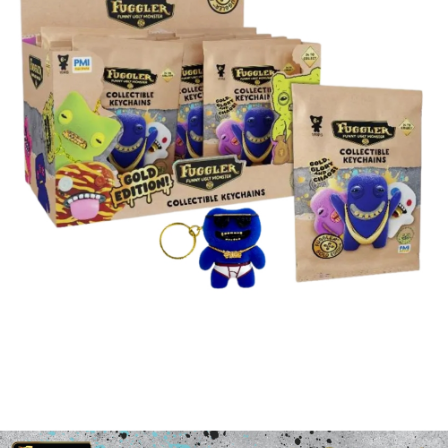
每筆NT$60，滿NT$699(含以上)免運費
３．收到繳費通知簡訊後14天內，點擊此簡訊中的連結，可透過四大超商／
ATM／網路銀行／等多元方式進行付款，方視為交易完成。
7-11取貨付款
※ 請注意：結帳手續完成當下不需立刻繳費，但若您需要取消訂單，請聯絡
每筆NT$60，滿NT$699(含以上)免運費
購買商品的店家。未經商家同意取消之訂單仍視為有效，需透過AFTEE先享
後付繳納相關費用。
付款後7-11取貨
※ 交易是否成功請以「AFTEE先享後付 」之結帳頁面顯示為準，若有關於
是否繳費成功／繳費後需取消欲退款等相關疑問，請聯繫「AFTEE先享後付
每筆NT$60，滿NT$699(含以上)免運費
客戶支援中心」
https://netprotections.freshdesk.com/support/home
宅配
【注意事項】
１．透過由恩沛科技股份有限公司提供之「AFTEE先享後付」服務完成之交
每筆NT$80，滿NT$1,000(含以上)免運費
易，需依本服務之必要範圍內提供個人資料，並將交易相關給付款項請求債
權轉讓予恩沛科技股份有限公司。
２．關於個人資料處理事宜，請瀏覽以下網址：
https://aftee.tw/terms/#terms3
３．未成年的使用者請事先徵得法定代理人或監護人之同意方可使用
「AFTEE先享後付」，若未經同意申辦者引起之損失，本公司不負相關責
任。
４．使用「AFTEE先享後付」時，將依據個別帳號之用戶狀況，依本公司即
時審查核予不同之上限額度；若仍有額度不足之情形，本公司將視審查結果
請求用戶進行身份認證。
５．嚴禁一人註冊多個帳號或使用他人資訊註冊。若發現惡意使用之情形，
恩沛科技股份有限公司將有權停止該用戶之使用額度並採取法律行動。