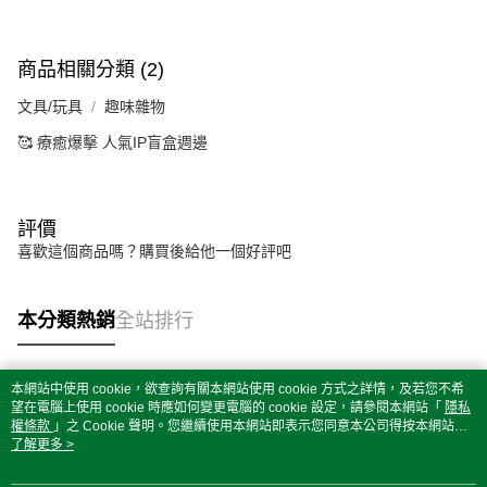
商品相關分類 (2)
文具/玩具
趣味雜物
🥰 療癒爆擊 人氣IP盲盒週邊
評價
喜歡這個商品嗎？購買後給他一個好評吧
本分類熱銷
全站排行
本網站中使用 cookie，欲查詢有關本網站使用 cookie 方式之詳情，及若您不希
熱門標籤
望在電腦上使用 cookie 時應如何變更電腦的 cookie 設定，請參閱本網站「
隱私
權條款
」之 Cookie 聲明。您繼續使用本網站即表示您同意本公司得按本網站使
用條款之 Cookie 聲明使用 cookie。
了解更多 >