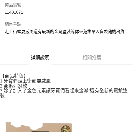
商品編號
超商取貨付款
11481071
LINE Pay
銷售重點
街口支付
走上街頭耍威風還有最新的金屬塗裝等你來蒐集單入盲袋隨機出貨
悠遊付
全盈+PAY
詳細說明
相關推薦
AFTEE先享後付
相關說明
【商品特色】
【關於「AFTEE先享後付」】
1.牙寶們走上街頭耍威風
ATM付款
AFTEE先享後付是「在收到商品之後才付款」的支付方式。 讓您購物簡單
2.全系列24款
便利好安心！
3.除了加入了金色元素讓牙寶們看起來金派!還有全新的電鍍塗
１．簡單：不需註冊會員、不需綁卡、不需儲值。
裝
運送方式
２．便利：只要手機號碼，簡訊認證，即可結帳。
３．安心：先確認商品／服務後，再付款。
全家取貨付款
每筆NT$60，滿NT$699(含以上)免運費
【「AFTEE先享後付」結帳流程】
１．於結帳方式選擇「AFTEE先享後付」後，將跳轉至「AFTEE先享後付」
付款後全家取貨
結帳頁面，進行簡訊認證並確認金額後，即可完成結帳。
２．訂單成立數日內，您將收到繳費通知簡訊。