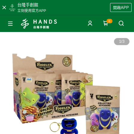
台隆手創館
開啟APP
立刻使用官方APP
0
1
/
3