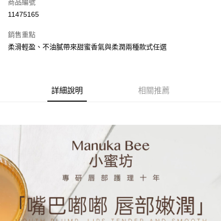
商品編號
超商取貨付款
11475165
LINE Pay
銷售重點
街口支付
柔滑輕盈、不油膩帶來甜蜜香氣與柔潤兩種款式任選
悠遊付
全盈+PAY
詳細說明
相關推薦
AFTEE先享後付
相關說明
【關於「AFTEE先享後付」】
ATM付款
AFTEE先享後付是「在收到商品之後才付款」的支付方式。 讓您購物簡單
便利好安心！
１．簡單：不需註冊會員、不需綁卡、不需儲值。
運送方式
２．便利：只要手機號碼，簡訊認證，即可結帳。
３．安心：先確認商品／服務後，再付款。
全家取貨付款
每筆NT$60，滿NT$699(含以上)免運費
【「AFTEE先享後付」結帳流程】
１．於結帳方式選擇「AFTEE先享後付」後，將跳轉至「AFTEE先享後付」
付款後全家取貨
結帳頁面，進行簡訊認證並確認金額後，即可完成結帳。
２．訂單成立數日內，您將收到繳費通知簡訊。
每筆NT$60，滿NT$699(含以上)免運費
３．收到繳費通知簡訊後14天內，點擊此簡訊中的連結，可透過四大超商／