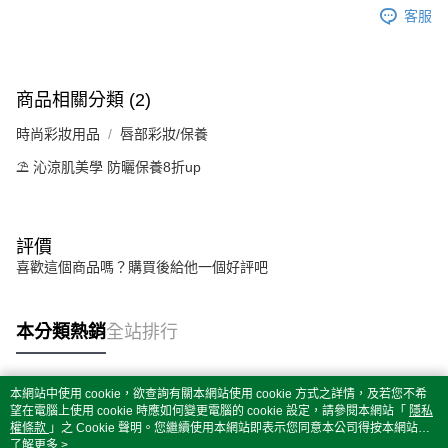
客服
商品相關分類 (2)
時尚彩妝用品
唇部彩妝/保養
⛱️ 沁涼肌美學 防曬保養8折up
評價
喜歡這個商品嗎？購買後給他一個好評吧
本分類熱銷
全站排行
本網站中使用 cookie，欲查詢有關本網站使用 cookie 方式之詳情，及若您不希
熱門標籤
望在電腦上使用 cookie 時應如何變更電腦的 cookie 設定，請參閱本網站「
隱私
權條款
」之 Cookie 聲明。您繼續使用本網站即表示您同意本公司得按本網站使
用條款之 Cookie 聲明使用 cookie。
了解更多 >