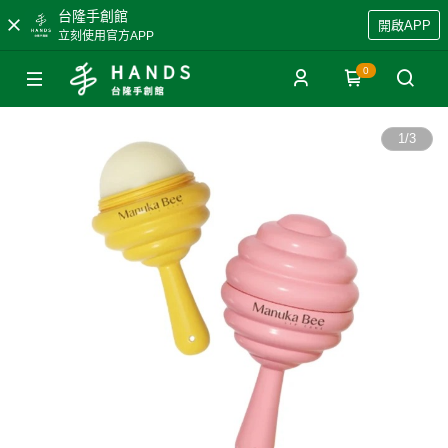
台隆手創館
開啟APP
立刻使用官方APP
0
1
/
3