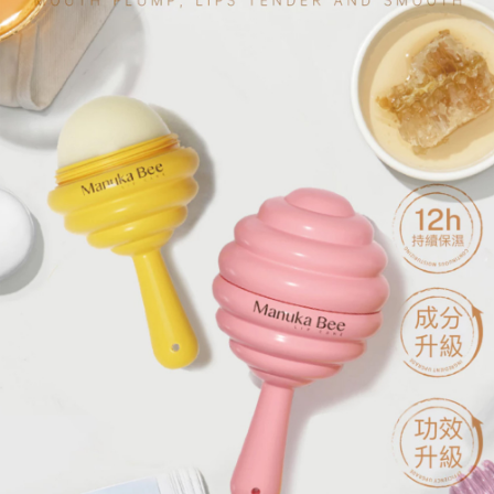
ATM／網路銀行／等多元方式進行付款，方視為交易完成。
7-11取貨付款
※ 請注意：結帳手續完成當下不需立刻繳費，但若您需要取消訂單，請聯絡
每筆NT$60，滿NT$699(含以上)免運費
購買商品的店家。未經商家同意取消之訂單仍視為有效，需透過AFTEE先享
後付繳納相關費用。
付款後7-11取貨
※ 交易是否成功請以「AFTEE先享後付 」之結帳頁面顯示為準，若有關於
是否繳費成功／繳費後需取消欲退款等相關疑問，請聯繫「AFTEE先享後付
每筆NT$60，滿NT$699(含以上)免運費
客戶支援中心」
https://netprotections.freshdesk.com/support/home
宅配
【注意事項】
１．透過由恩沛科技股份有限公司提供之「AFTEE先享後付」服務完成之交
每筆NT$80，滿NT$1,000(含以上)免運費
易，需依本服務之必要範圍內提供個人資料，並將交易相關給付款項請求債
權轉讓予恩沛科技股份有限公司。
２．關於個人資料處理事宜，請瀏覽以下網址：
https://aftee.tw/terms/#terms3
３．未成年的使用者請事先徵得法定代理人或監護人之同意方可使用
「AFTEE先享後付」，若未經同意申辦者引起之損失，本公司不負相關責
任。
４．使用「AFTEE先享後付」時，將依據個別帳號之用戶狀況，依本公司即
時審查核予不同之上限額度；若仍有額度不足之情形，本公司將視審查結果
請求用戶進行身份認證。
５．嚴禁一人註冊多個帳號或使用他人資訊註冊。若發現惡意使用之情形，
恩沛科技股份有限公司將有權停止該用戶之使用額度並採取法律行動。