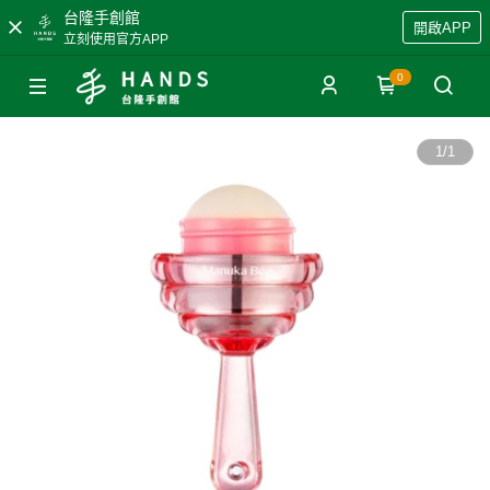
台隆手創館
開啟APP
立刻使用官方APP
0
1
/
1