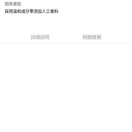
銷售重點
街口支付
採用溫和成分零添加人工香料
悠遊付
全盈+PAY
詳細說明
相關推薦
AFTEE先享後付
相關說明
【關於「AFTEE先享後付」】
ATM付款
AFTEE先享後付是「在收到商品之後才付款」的支付方式。 讓您購物簡單
便利好安心！
１．簡單：不需註冊會員、不需綁卡、不需儲值。
運送方式
２．便利：只要手機號碼，簡訊認證，即可結帳。
３．安心：先確認商品／服務後，再付款。
全家取貨付款
每筆NT$60，滿NT$699(含以上)免運費
【「AFTEE先享後付」結帳流程】
１．於結帳方式選擇「AFTEE先享後付」後，將跳轉至「AFTEE先享後付」
付款後全家取貨
結帳頁面，進行簡訊認證並確認金額後，即可完成結帳。
２．訂單成立數日內，您將收到繳費通知簡訊。
每筆NT$60，滿NT$699(含以上)免運費
３．收到繳費通知簡訊後14天內，點擊此簡訊中的連結，可透過四大超商／
ATM／網路銀行／等多元方式進行付款，方視為交易完成。
7-11取貨付款
※ 請注意：結帳手續完成當下不需立刻繳費，但若您需要取消訂單，請聯絡
每筆NT$60，滿NT$699(含以上)免運費
購買商品的店家。未經商家同意取消之訂單仍視為有效，需透過AFTEE先享