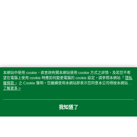
本網站中使用 cookie，欲查詢有關本網站使用 cookie 方式之詳情，及若您不希
望在電腦上使用 cookie 時應如何變更電腦的 cookie 設定，請參閱本網站「
隱私
權條款
」之 Cookie 聲明。您繼續使用本網站即表示您同意本公司得按本網站使
用條款之 Cookie 聲明使用 cookie。
了解更多 >
我知道了