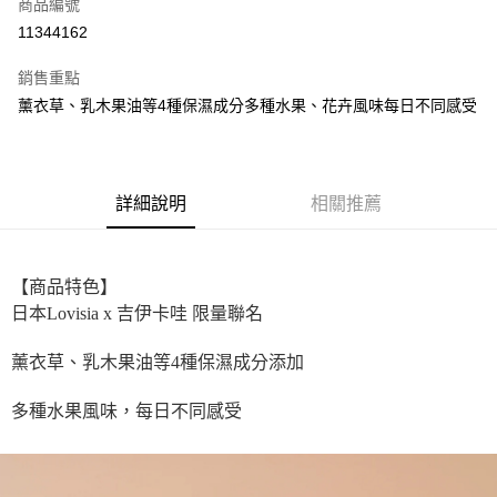
商品編號
超商取貨付款
11344162
LINE Pay
銷售重點
街口支付
薰衣草、乳木果油等4種保濕成分多種水果、花卉風味每日不同感受
悠遊付
全盈+PAY
詳細說明
相關推薦
AFTEE先享後付
相關說明
【關於「AFTEE先享後付」】
【商品特色】
ATM付款
AFTEE先享後付是「在收到商品之後才付款」的支付方式。 讓您購物簡單
日本Lovisia x 吉伊卡哇 限量聯名
便利好安心！
１．簡單：不需註冊會員、不需綁卡、不需儲值。
運送方式
２．便利：只要手機號碼，簡訊認證，即可結帳。
薰衣草、乳木果油等4種保濕成分添加
３．安心：先確認商品／服務後，再付款。
全家取貨付款
多種水果風味，每日不同感受
每筆NT$60，滿NT$699(含以上)免運費
【「AFTEE先享後付」結帳流程】
１．於結帳方式選擇「AFTEE先享後付」後，將跳轉至「AFTEE先享後付」
付款後全家取貨
結帳頁面，進行簡訊認證並確認金額後，即可完成結帳。
２．訂單成立數日內，您將收到繳費通知簡訊。
每筆NT$60，滿NT$699(含以上)免運費
３．收到繳費通知簡訊後14天內，點擊此簡訊中的連結，可透過四大超商／