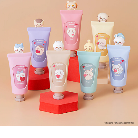
ATM／網路銀行／等多元方式進行付款，方視為交易完成。
7-11取貨付款
※ 請注意：結帳手續完成當下不需立刻繳費，但若您需要取消訂單，請聯絡
每筆NT$60，滿NT$699(含以上)免運費
購買商品的店家。未經商家同意取消之訂單仍視為有效，需透過AFTEE先享
後付繳納相關費用。
付款後7-11取貨
※ 交易是否成功請以「AFTEE先享後付 」之結帳頁面顯示為準，若有關於
是否繳費成功／繳費後需取消欲退款等相關疑問，請聯繫「AFTEE先享後付
每筆NT$60，滿NT$699(含以上)免運費
客戶支援中心」
https://netprotections.freshdesk.com/support/home
宅配
【注意事項】
１．透過由恩沛科技股份有限公司提供之「AFTEE先享後付」服務完成之交
每筆NT$80，滿NT$1,000(含以上)免運費
易，需依本服務之必要範圍內提供個人資料，並將交易相關給付款項請求債
權轉讓予恩沛科技股份有限公司。
２．關於個人資料處理事宜，請瀏覽以下網址：
https://aftee.tw/terms/#terms3
３．未成年的使用者請事先徵得法定代理人或監護人之同意方可使用
「AFTEE先享後付」，若未經同意申辦者引起之損失，本公司不負相關責
任。
４．使用「AFTEE先享後付」時，將依據個別帳號之用戶狀況，依本公司即
時審查核予不同之上限額度；若仍有額度不足之情形，本公司將視審查結果
請求用戶進行身份認證。
５．嚴禁一人註冊多個帳號或使用他人資訊註冊。若發現惡意使用之情形，
恩沛科技股份有限公司將有權停止該用戶之使用額度並採取法律行動。