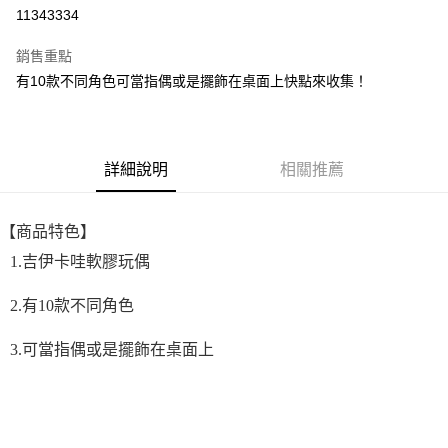
超商取貨付款
11343334
LINE Pay
銷售重點
街口支付
有10款不同角色可當指偶或是擺飾在桌面上快點來收集！
悠遊付
全盈+PAY
詳細說明
相關推薦
AFTEE先享後付
相關說明
【商品特色】
【關於「AFTEE先享後付」】
ATM付款
AFTEE先享後付是「在收到商品之後才付款」的支付方式。 讓您購物簡單
1.吉伊卡哇軟膠玩偶
便利好安心！
１．簡單：不需註冊會員、不需綁卡、不需儲值。
運送方式
2.有10款不同角色
２．便利：只要手機號碼，簡訊認證，即可結帳。
３．安心：先確認商品／服務後，再付款。
全家取貨付款
3.可當指偶或是擺飾在桌面上
每筆NT$60，滿NT$699(含以上)免運費
【「AFTEE先享後付」結帳流程】
１．於結帳方式選擇「AFTEE先享後付」後，將跳轉至「AFTEE先享後付」
付款後全家取貨
結帳頁面，進行簡訊認證並確認金額後，即可完成結帳。
２．訂單成立數日內，您將收到繳費通知簡訊。
每筆NT$60，滿NT$699(含以上)免運費
３．收到繳費通知簡訊後14天內，點擊此簡訊中的連結，可透過四大超商／