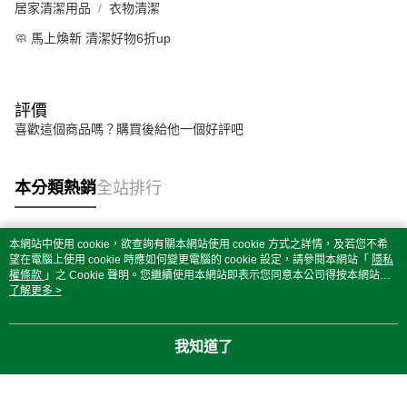
居家清潔用品
衣物清潔
🧼 馬上煥新 清潔好物6折up
評價
喜歡這個商品嗎？購買後給他一個好評吧
本分類熱銷
全站排行
本網站中使用 cookie，欲查詢有關本網站使用 cookie 方式之詳情，及若您不希
熱門標籤
望在電腦上使用 cookie 時應如何變更電腦的 cookie 設定，請參閱本網站「
隱私
權條款
」之 Cookie 聲明。您繼續使用本網站即表示您同意本公司得按本網站使
用條款之 Cookie 聲明使用 cookie。
了解更多 >
我知道了