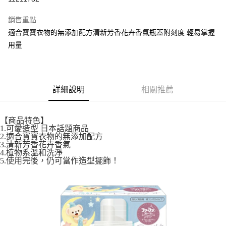
LINE Pay
銷售重點
街口支付
適合寶寶衣物的無添加配方清新芳香花卉香氣瓶蓋附刻度 輕易掌握
用量
悠遊付
全盈+PAY
AFTEE先享後付
詳細說明
相關推薦
相關說明
【關於「AFTEE先享後付」】
ATM付款
AFTEE先享後付是「在收到商品之後才付款」的支付方式。 讓您購物簡單
【商品特色】
1.可愛造型 日本話題商品
便利好安心！
2.適合寶寶衣物的無添加配方
１．簡單：不需註冊會員、不需綁卡、不需儲值。
運送方式
3.清新芳香花卉香氣
２．便利：只要手機號碼，簡訊認證，即可結帳。
4.植物系溫和洗淨
３．安心：先確認商品／服務後，再付款。
全家取貨付款
5.使用完後，仍可當作造型擺飾！
每筆NT$60，滿NT$699(含以上)免運費
【「AFTEE先享後付」結帳流程】
１．於結帳方式選擇「AFTEE先享後付」後，將跳轉至「AFTEE先享後付」
付款後全家取貨
結帳頁面，進行簡訊認證並確認金額後，即可完成結帳。
２．訂單成立數日內，您將收到繳費通知簡訊。
每筆NT$60，滿NT$699(含以上)免運費
３．收到繳費通知簡訊後14天內，點擊此簡訊中的連結，可透過四大超商／
ATM／網路銀行／等多元方式進行付款，方視為交易完成。
7-11取貨付款