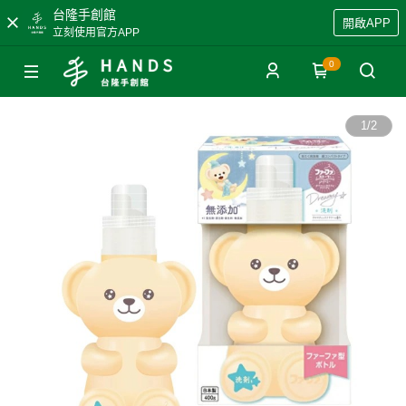
台隆手創館
開啟APP
立刻使用官方APP
0
1
/
2