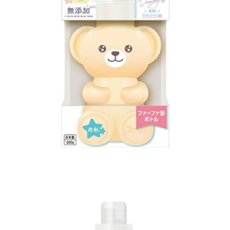
※ 請注意：結帳手續完成當下不需立刻繳費，但若您需要取消訂單，請聯絡
每筆NT$60，滿NT$699(含以上)免運費
購買商品的店家。未經商家同意取消之訂單仍視為有效，需透過AFTEE先享
後付繳納相關費用。
付款後7-11取貨
※ 交易是否成功請以「AFTEE先享後付 」之結帳頁面顯示為準，若有關於
是否繳費成功／繳費後需取消欲退款等相關疑問，請聯繫「AFTEE先享後付
每筆NT$60，滿NT$699(含以上)免運費
客戶支援中心」
https://netprotections.freshdesk.com/support/home
宅配
【注意事項】
１．透過由恩沛科技股份有限公司提供之「AFTEE先享後付」服務完成之交
每筆NT$80，滿NT$1,000(含以上)免運費
易，需依本服務之必要範圍內提供個人資料，並將交易相關給付款項請求債
權轉讓予恩沛科技股份有限公司。
２．關於個人資料處理事宜，請瀏覽以下網址：
https://aftee.tw/terms/#terms3
３．未成年的使用者請事先徵得法定代理人或監護人之同意方可使用
「AFTEE先享後付」，若未經同意申辦者引起之損失，本公司不負相關責
任。
４．使用「AFTEE先享後付」時，將依據個別帳號之用戶狀況，依本公司即
時審查核予不同之上限額度；若仍有額度不足之情形，本公司將視審查結果
請求用戶進行身份認證。
５．嚴禁一人註冊多個帳號或使用他人資訊註冊。若發現惡意使用之情形，
恩沛科技股份有限公司將有權停止該用戶之使用額度並採取法律行動。