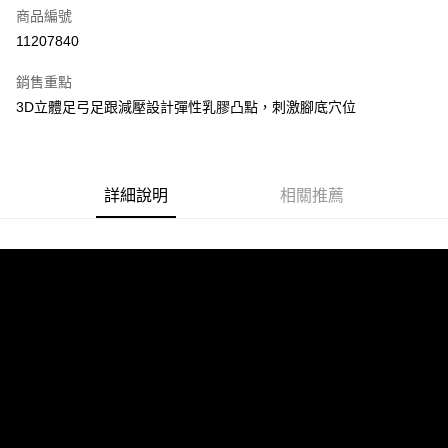
商品編號
超商取貨付款
11207840
LINE Pay
銷售重點
街口支付
3D立體足弓足跟減壓設計彈性乳膠凸點，刺激腳底穴位
悠遊付
全盈+PAY
詳細說明
相關推薦
AFTEE先享後付
相關說明
【關於「AFTEE先享後付」】
ATM付款
AFTEE先享後付是「在收到商品之後才付款」的支付方式。 讓您購物簡單
便利好安心！
１．簡單：不需註冊會員、不需綁卡、不需儲值。
運送方式
２．便利：只要手機號碼，簡訊認證，即可結帳。
３．安心：先確認商品／服務後，再付款。
全家取貨付款
每筆NT$60，滿NT$699(含以上)免運費
【「AFTEE先享後付」結帳流程】
１．於結帳方式選擇「AFTEE先享後付」後，將跳轉至「AFTEE先享後付」
付款後全家取貨
結帳頁面，進行簡訊認證並確認金額後，即可完成結帳。
２．訂單成立數日內，您將收到繳費通知簡訊。