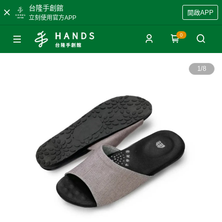
台隆手創館
開啟APP
立刻使用官方APP
0
1
/
8