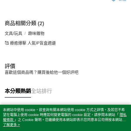
商品相關分類 (2)
文具/玩具
趣味雜物
🥰 療癒爆擊 人氣IP盲盒週邊
評價
喜歡這個商品嗎？購買後給他一個好評吧
本分類熱銷
全站排行
本網站中使用 cookie，欲查詢有關本網站使用 cookie 方式之詳情，及若您不希
熱門標籤
望在電腦上使用 cookie 時應如何變更電腦的 cookie 設定，請參閱本網站「
隱私
權條款
」之 Cookie 聲明。您繼續使用本網站即表示您同意本公司得按本網站使
用條款之 Cookie 聲明使用 cookie。
了解更多 >