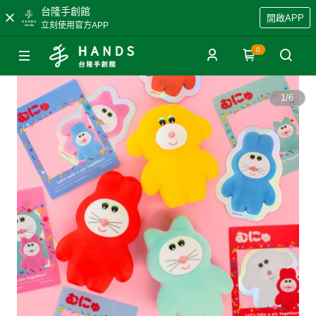
台隆手創館
開啟APP
立刻使用官方APP
0
1
/
6