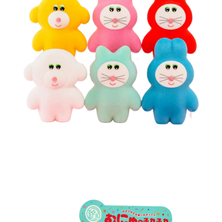
ATM／網路銀行／等多元方式進行付款，方視為交易完成。
7-11取貨付款
※ 請注意：結帳手續完成當下不需立刻繳費，但若您需要取消訂單，請聯絡
每筆NT$60，滿NT$699(含以上)免運費
購買商品的店家。未經商家同意取消之訂單仍視為有效，需透過AFTEE先享
後付繳納相關費用。
付款後7-11取貨
※ 交易是否成功請以「AFTEE先享後付 」之結帳頁面顯示為準，若有關於
是否繳費成功／繳費後需取消欲退款等相關疑問，請聯繫「AFTEE先享後付
每筆NT$60，滿NT$699(含以上)免運費
客戶支援中心」
https://netprotections.freshdesk.com/support/home
宅配
【注意事項】
１．透過由恩沛科技股份有限公司提供之「AFTEE先享後付」服務完成之交
每筆NT$80，滿NT$1,000(含以上)免運費
易，需依本服務之必要範圍內提供個人資料，並將交易相關給付款項請求債
權轉讓予恩沛科技股份有限公司。
２．關於個人資料處理事宜，請瀏覽以下網址：
https://aftee.tw/terms/#terms3
３．未成年的使用者請事先徵得法定代理人或監護人之同意方可使用
「AFTEE先享後付」，若未經同意申辦者引起之損失，本公司不負相關責
任。
４．使用「AFTEE先享後付」時，將依據個別帳號之用戶狀況，依本公司即
時審查核予不同之上限額度；若仍有額度不足之情形，本公司將視審查結果
請求用戶進行身份認證。
５．嚴禁一人註冊多個帳號或使用他人資訊註冊。若發現惡意使用之情形，
恩沛科技股份有限公司將有權停止該用戶之使用額度並採取法律行動。