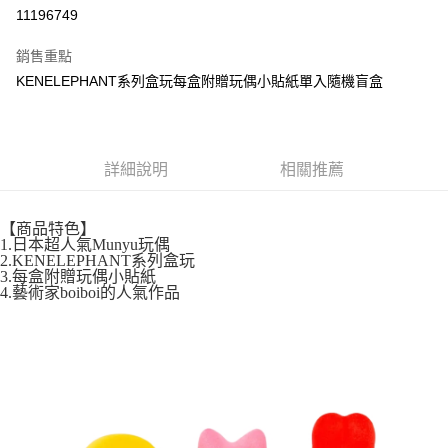
超商取貨付款
11196749
LINE Pay
銷售重點
街口支付
KENELEPHANT系列盒玩每盒附贈玩偶小貼紙單入隨機盲盒
悠遊付
全盈+PAY
詳細說明
相關推薦
AFTEE先享後付
相關說明
【商品特色】
【關於「AFTEE先享後付」】
1.日本超人氣Munyu玩偶
ATM付款
AFTEE先享後付是「在收到商品之後才付款」的支付方式。 讓您購物簡單
2.KENELEPHANT系列盒玩
便利好安心！
3.每盒附贈玩偶小貼紙
１．簡單：不需註冊會員、不需綁卡、不需儲值。
4.藝術家boiboi的人氣作品
運送方式
２．便利：只要手機號碼，簡訊認證，即可結帳。
３．安心：先確認商品／服務後，再付款。
全家取貨付款
每筆NT$60，滿NT$699(含以上)免運費
【「AFTEE先享後付」結帳流程】
１．於結帳方式選擇「AFTEE先享後付」後，將跳轉至「AFTEE先享後付」
付款後全家取貨
結帳頁面，進行簡訊認證並確認金額後，即可完成結帳。
２．訂單成立數日內，您將收到繳費通知簡訊。
每筆NT$60，滿NT$699(含以上)免運費
３．收到繳費通知簡訊後14天內，點擊此簡訊中的連結，可透過四大超商／