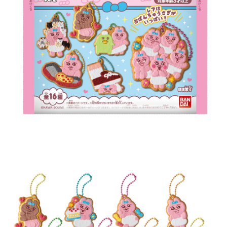
每筆NT$60，滿NT$699(含以上)免運費
３．收到繳費通知簡訊後14天內，點擊此簡訊中的連結，可透過四大超商／
ATM／網路銀行／等多元方式進行付款，方視為交易完成。
7-11取貨付款
※ 請注意：結帳手續完成當下不需立刻繳費，但若您需要取消訂單，請聯絡
每筆NT$60，滿NT$699(含以上)免運費
購買商品的店家。未經商家同意取消之訂單仍視為有效，需透過AFTEE先享
後付繳納相關費用。
付款後7-11取貨
※ 交易是否成功請以「AFTEE先享後付 」之結帳頁面顯示為準，若有關於
是否繳費成功／繳費後需取消欲退款等相關疑問，請聯繫「AFTEE先享後付
每筆NT$60，滿NT$699(含以上)免運費
客戶支援中心」
https://netprotections.freshdesk.com/support/home
宅配
【注意事項】
１．透過由恩沛科技股份有限公司提供之「AFTEE先享後付」服務完成之交
每筆NT$80，滿NT$1,000(含以上)免運費
易，需依本服務之必要範圍內提供個人資料，並將交易相關給付款項請求債
權轉讓予恩沛科技股份有限公司。
２．關於個人資料處理事宜，請瀏覽以下網址：
https://aftee.tw/terms/#terms3
３．未成年的使用者請事先徵得法定代理人或監護人之同意方可使用
「AFTEE先享後付」，若未經同意申辦者引起之損失，本公司不負相關責
任。
４．使用「AFTEE先享後付」時，將依據個別帳號之用戶狀況，依本公司即
時審查核予不同之上限額度；若仍有額度不足之情形，本公司將視審查結果
請求用戶進行身份認證。
５．嚴禁一人註冊多個帳號或使用他人資訊註冊。若發現惡意使用之情形，
恩沛科技股份有限公司將有權停止該用戶之使用額度並採取法律行動。