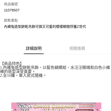
商品編號
超商取貨付款
11078507
LINE Pay
銷售重點
街口支付
內褲兔造型餅乾吊飾可憐又可愛的模樣瞬間俘獲Z世代
悠遊付
全盈+PAY
詳細說明
相關推薦
AFTEE先享後付
相關說明
【商品特色】
【關於「AFTEE先享後付」】
1.內褲兔造型餅乾吊飾，以藍色蝴蝶結、水汪汪眼晴和白色小褲
ATM付款
AFTEE先享後付是「在收到商品之後才付款」的支付方式。 讓您購物簡單
褲的造型深受喜愛。
便利好安心！
2.全16種，單入款式隨機。
１．簡單：不需註冊會員、不需綁卡、不需儲值。
運送方式
２．便利：只要手機號碼，簡訊認證，即可結帳。
３．安心：先確認商品／服務後，再付款。
全家取貨付款
每筆NT$60，滿NT$699(含以上)免運費
【「AFTEE先享後付」結帳流程】
１．於結帳方式選擇「AFTEE先享後付」後，將跳轉至「AFTEE先享後付」
付款後全家取貨
結帳頁面，進行簡訊認證並確認金額後，即可完成結帳。
２．訂單成立數日內，您將收到繳費通知簡訊。