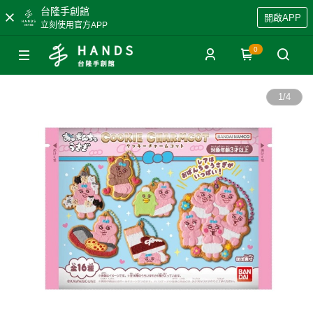
台隆手創館
開啟APP
立刻使用官方APP
0
1
/
4