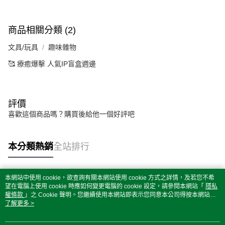
商品相關分類 (2)
文具/玩具
趣味雜物
🥰 療癒爆擊 人氣IP盲盒週邊
評價
喜歡這個商品嗎？購買後給他一個好評吧
本分類熱銷
全站排行
本網站中使用 cookie，欲查詢有關本網站使用 cookie 方式之詳情，及若您不希
熱門標籤
望在電腦上使用 cookie 時應如何變更電腦的 cookie 設定，請參閱本網站「
隱私
權條款
」之 Cookie 聲明。您繼續使用本網站即表示您同意本公司得按本網站使
用條款之 Cookie 聲明使用 cookie。
了解更多 >