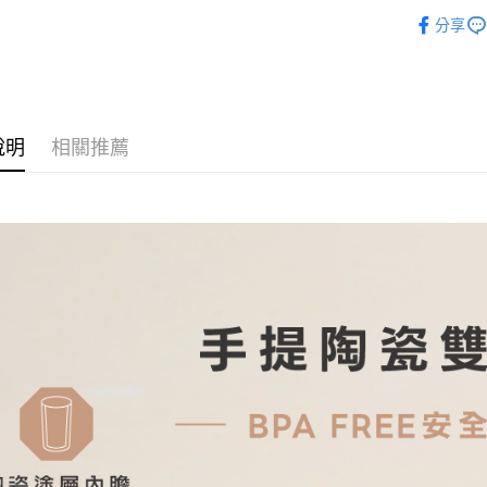
廚房調理
全盈+PAY
分享
人氣商品
AFTEE先
相關說明
🕶️ 夏日
【關於「A
ATM付款
🏆 精選
AFTEE
便利好安
說明
相關推薦
🌎 ESG
１．簡單
２．便利
運送方式
🧊 清涼
３．安心
全家取貨
最新活動
【「AFT
每筆NT$6
１．於結帳
付」結帳
付款後全
２．訂單
３．收到繳
每筆NT$6
／ATM／
※ 請注意
7-11取貨
絡購買商品
先享後付
每筆NT$6
※ 交易是
是否繳費成
付款後7-1
付客戶支
每筆NT$6
【注意事