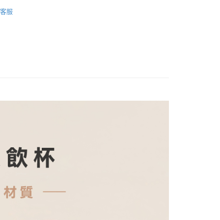
器具
咖啡杯茶具/ 瓶類
客服
推薦
享後付
風格旅 旅行商品7折up
FTEE先享後付」】
人氣品牌
角度學 雕琢完美生活
先享後付是「在收到商品之後才付款」的支付方式。 讓您購物簡單
心！
 節能減塑專區
：不需註冊會員、不需綁卡、不需儲值。
：只要手機號碼，簡訊認證，即可結帳。
製造所 消暑提案
：先確認商品／服務後，再付款。
付款
角度學新品 洗衣槽除菌劑 兩盒499
EE先享後付」結帳流程】
0，滿NT$699(含以上)免運費
方式選擇「AFTEE先享後付」後，將跳轉至「AFTEE先享後
頁面，進行簡訊認證並確認金額後，即可完成結帳。
家取貨
成立數日內，您將收到繳費通知簡訊。
費通知簡訊後14天內，點擊此簡訊中的連結，可透過四大超商
0，滿NT$699(含以上)免運費
網路銀行／等多元方式進行付款，方視為交易完成。
：結帳手續完成當下不需立刻繳費，但若您需要取消訂單，請聯
付款
的店家。未經商家同意取消之訂單仍視為有效，需透過AFTEE
繳納相關費用。
0，滿NT$699(含以上)免運費
否成功請以「AFTEE先享後付 」之結帳頁面顯示為準，若有關於
功／繳費後需取消欲退款等相關疑問，請聯繫「AFTEE先享後
1取貨
援中心」
https://netprotections.freshdesk.com/support/home
0，滿NT$699(含以上)免運費
項】