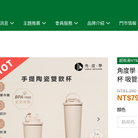
消息
主題推薦
會員服務
品牌介紹
門市情報
超取滿NT$
角度學
杯 吸管
NT$1,280
NT$7
顏色
奶茶色