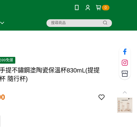
0
699免運
 手提不鏽鋼塗陶瓷保溫杯830mL(提提
杯 隨行杯)
90