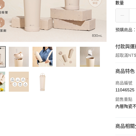
數量
預購商品：
付款與運
超取滿NT$
付款方式
商品特色
信用卡一
商品編號
11046525
超商取貨
銷售重點
LINE Pay
內層陶瓷
街口支付
商品相關分
悠遊付