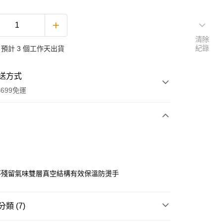
清除
紀錄
預計 3 個工作天出貨
送方式
699免運
次付款
付款
不殘留氣味雙層真空結構有效保溫防燙手
類 (7)