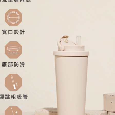
宅配
１．透過由
交易，需
每筆NT$8
求債權轉
２．關於
https://aft
３．未成
「AFTE
任。
４．使用「
即時審查
結果請求
５．嚴禁
形，恩沛
動。