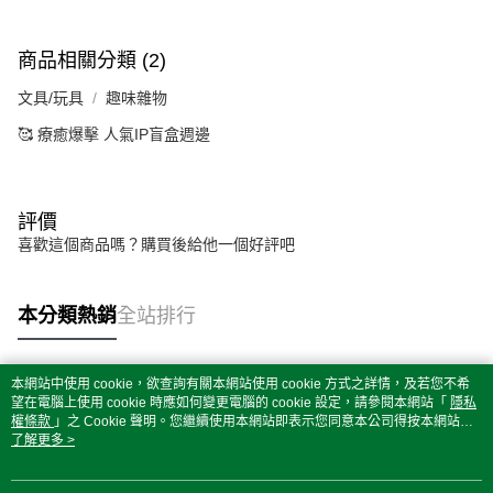
商品相關分類 (2)
文具/玩具
趣味雜物
🥰 療癒爆擊 人氣IP盲盒週邊
評價
喜歡這個商品嗎？購買後給他一個好評吧
本分類熱銷
全站排行
本網站中使用 cookie，欲查詢有關本網站使用 cookie 方式之詳情，及若您不希
熱門標籤
望在電腦上使用 cookie 時應如何變更電腦的 cookie 設定，請參閱本網站「
隱私
權條款
」之 Cookie 聲明。您繼續使用本網站即表示您同意本公司得按本網站使
用條款之 Cookie 聲明使用 cookie。
了解更多 >