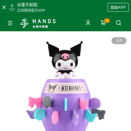
台隆手創館
開啟APP
立刻使用官方APP
0
1
/
4