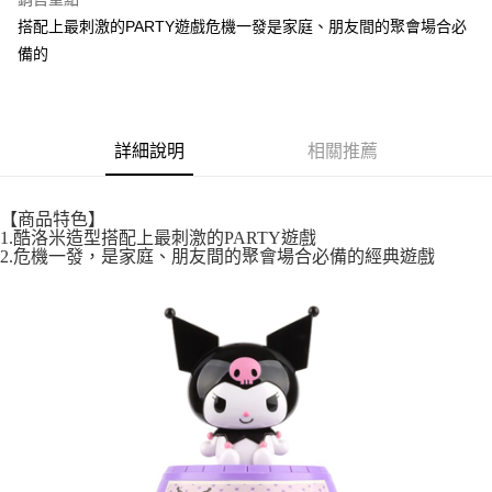
街口支付
搭配上最刺激的PARTY遊戲危機一發是家庭、朋友間的聚會場合必
備的
悠遊付
全盈+PAY
AFTEE先享後付
詳細說明
相關推薦
相關說明
【關於「AFTEE先享後付」】
ATM付款
AFTEE先享後付是「在收到商品之後才付款」的支付方式。 讓您購物簡單
【商品特色】
便利好安心！
1.酷洛米造型搭配上最刺激的PARTY遊戲
１．簡單：不需註冊會員、不需綁卡、不需儲值。
2.危機一發，是家庭、朋友間的聚會場合必備的經典遊戲
運送方式
２．便利：只要手機號碼，簡訊認證，即可結帳。
３．安心：先確認商品／服務後，再付款。
全家取貨付款
每筆NT$60，滿NT$699(含以上)免運費
【「AFTEE先享後付」結帳流程】
１．於結帳方式選擇「AFTEE先享後付」後，將跳轉至「AFTEE先享後付」
付款後全家取貨
結帳頁面，進行簡訊認證並確認金額後，即可完成結帳。
２．訂單成立數日內，您將收到繳費通知簡訊。
每筆NT$60，滿NT$699(含以上)免運費
３．收到繳費通知簡訊後14天內，點擊此簡訊中的連結，可透過四大超商／
ATM／網路銀行／等多元方式進行付款，方視為交易完成。
7-11取貨付款
※ 請注意：結帳手續完成當下不需立刻繳費，但若您需要取消訂單，請聯絡
每筆NT$60，滿NT$699(含以上)免運費
購買商品的店家。未經商家同意取消之訂單仍視為有效，需透過AFTEE先享
後付繳納相關費用。