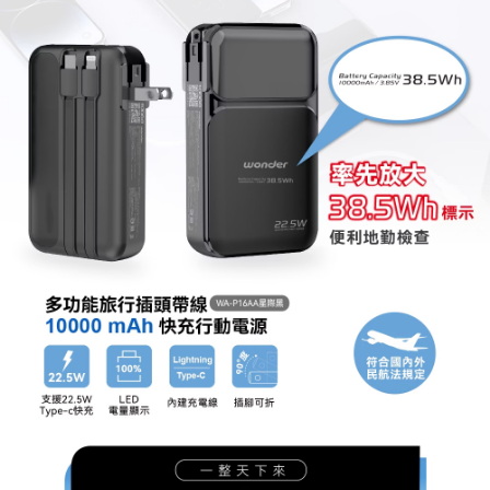
每筆NT$60，滿NT$699(含以上)免運費
３．收到繳費通知簡訊後14天內，點擊此簡訊中的連結，可透過四大超商／
ATM／網路銀行／等多元方式進行付款，方視為交易完成。
7-11取貨付款
※ 請注意：結帳手續完成當下不需立刻繳費，但若您需要取消訂單，請聯絡
每筆NT$60，滿NT$699(含以上)免運費
購買商品的店家。未經商家同意取消之訂單仍視為有效，需透過AFTEE先享
後付繳納相關費用。
付款後7-11取貨
※ 交易是否成功請以「AFTEE先享後付 」之結帳頁面顯示為準，若有關於
是否繳費成功／繳費後需取消欲退款等相關疑問，請聯繫「AFTEE先享後付
每筆NT$60，滿NT$699(含以上)免運費
客戶支援中心」
https://netprotections.freshdesk.com/support/home
宅配
【注意事項】
１．透過由恩沛科技股份有限公司提供之「AFTEE先享後付」服務完成之交
每筆NT$80，滿NT$1,000(含以上)免運費
易，需依本服務之必要範圍內提供個人資料，並將交易相關給付款項請求債
權轉讓予恩沛科技股份有限公司。
２．關於個人資料處理事宜，請瀏覽以下網址：
https://aftee.tw/terms/#terms3
３．未成年的使用者請事先徵得法定代理人或監護人之同意方可使用
「AFTEE先享後付」，若未經同意申辦者引起之損失，本公司不負相關責
任。
４．使用「AFTEE先享後付」時，將依據個別帳號之用戶狀況，依本公司即
時審查核予不同之上限額度；若仍有額度不足之情形，本公司將視審查結果
請求用戶進行身份認證。
５．嚴禁一人註冊多個帳號或使用他人資訊註冊。若發現惡意使用之情形，
恩沛科技股份有限公司將有權停止該用戶之使用額度並採取法律行動。