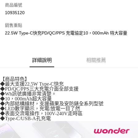
商品編號
超商取貨付款
10935120
LINE Pay
銷售重點
街口支付
22.5W Type-C快充PD/QC/PPS 充電協定10，000mAh 特大容量
悠遊付
全盈+PAY
詳細說明
相關推薦
AFTEE先享後付
相關說明
【商品特色】
【關於「AFTEE先享後付」】
◆最大支援22.5W Type-C快充
ATM付款
AFTEE先享後付是「在收到商品之後才付款」的支付方式。 讓您購物簡單
◆PD/QC/PPS三大充電介面全部支援
便利好安心！
◆Wh訊號廣播非常清楚。
１．簡單：不需註冊會員、不需綁卡、不需儲值。
◆10，000mAh超大容量
運送方式
２．便利：只要手機號碼，簡訊認證，即可結帳。
◆內部結構線材，支援蘋果及安防錶全系列型號
３．安心：先確認商品／服務後，再付款。
◆LED數字顯示，充電/放電一目了然
全家取貨付款
◆表面交流電操作，100V-240V走時區
◆Type-C/USB-A孔充電
每筆NT$60，滿NT$699(含以上)免運費
【「AFTEE先享後付」結帳流程】
１．於結帳方式選擇「AFTEE先享後付」後，將跳轉至「AFTEE先享後付」
付款後全家取貨
結帳頁面，進行簡訊認證並確認金額後，即可完成結帳。
２．訂單成立數日內，您將收到繳費通知簡訊。