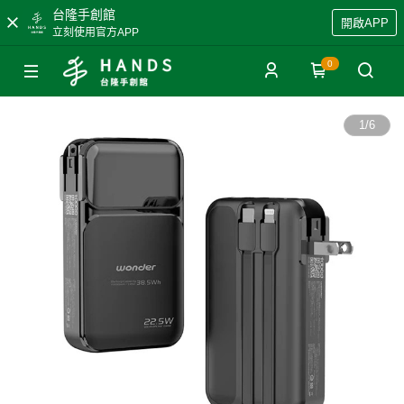
台隆手創館
開啟APP
立刻使用官方APP
0
1
/
6