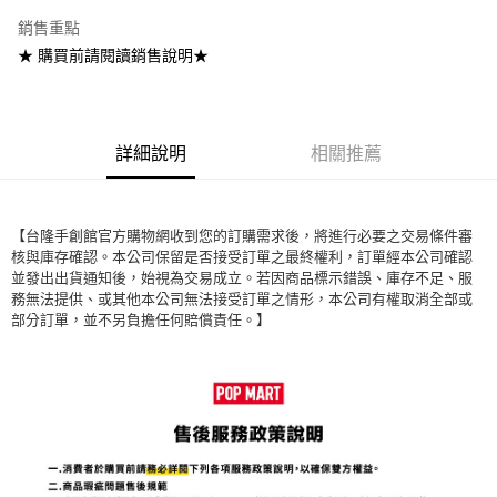
街口支付
銷售重點
悠遊付
★ 購買前請閱讀銷售說明★
全盈+PAY
AFTEE先享後付
詳細說明
相關推薦
相關說明
【關於「AFTEE先享後付」】
ATM付款
AFTEE先享後付是「在收到商品之後才付款」的支付方式。 讓您購物簡單
便利好安心！
【台隆手創館官方購物網收到您的訂購需求後，將進行必要之交易條件審
１．簡單：不需註冊會員、不需綁卡、不需儲值。
運送方式
核與庫存確認。本公司保留是否接受訂單之最終權利，訂單經本公司確認
２．便利：只要手機號碼，簡訊認證，即可結帳。
並發出出貨通知後，始視為交易成立。若因商品標示錯誤、庫存不足、服
３．安心：先確認商品／服務後，再付款。
宅配
務無法提供、或其他本公司無法接受訂單之情形，本公司有權取消全部或
部分訂單，並不另負擔任何賠償責任。】
每筆NT$80，滿NT$1,000(含以上)免運費
【「AFTEE先享後付」結帳流程】
１．於結帳方式選擇「AFTEE先享後付」後，將跳轉至「AFTEE先享後付」
結帳頁面，進行簡訊認證並確認金額後，即可完成結帳。
２．訂單成立數日內，您將收到繳費通知簡訊。
３．收到繳費通知簡訊後14天內，點擊此簡訊中的連結，可透過四大超商／
ATM／網路銀行／等多元方式進行付款，方視為交易完成。
※ 請注意：結帳手續完成當下不需立刻繳費，但若您需要取消訂單，請聯絡
購買商品的店家。未經商家同意取消之訂單仍視為有效，需透過AFTEE先享
後付繳納相關費用。