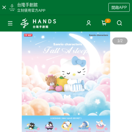
台隆手創館
開啟APP
立刻使用官方APP
0
1
/
2