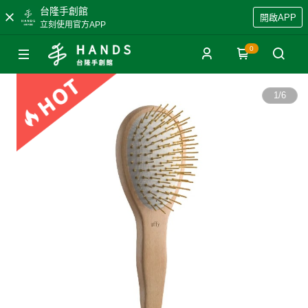
台隆手創館
開啟APP
立刻使用官方APP
0
1
/
6