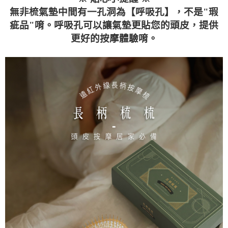
無非梳氣墊中間有一孔洞為【呼吸孔】，不是"瑕
疵品"唷。呼吸孔可以讓氣墊更貼您的頭皮，提供
更好的按摩體驗唷。