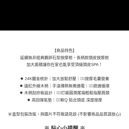
每筆NT$60，滿NT$699(含以上)免運費
３．收到繳費通知簡訊後14天內，點擊此簡訊中的連結，可透過四大超商／
ATM／網路銀行／等多元方式進行付款，方視為交易完成。
7-11取貨付款
※ 請注意：結帳手續完成當下不需立刻繳費，但若您需要取消訂單，請聯絡
每筆NT$60，滿NT$699(含以上)免運費
購買商品的店家。未經商家同意取消之訂單仍視為有效，需透過AFTEE先享
後付繳納相關費用。
付款後7-11取貨
※ 交易是否成功請以「AFTEE先享後付 」之結帳頁面顯示為準，若有關於
是否繳費成功／繳費後需取消欲退款等相關疑問，請聯繫「AFTEE先享後付
每筆NT$60，滿NT$699(含以上)免運費
客戶支援中心」
https://netprotections.freshdesk.com/support/home
宅配
【注意事項】
【商品特色】
１．透過由恩沛科技股份有限公司提供之「AFTEE先享後付」服務完成之交
每筆NT$80，滿NT$1,000(含以上)免運費
延續無非經典鵝卵石型按摩梳，長柄款頭皮按摩梳
易，需依本服務之必要範圍內提供個人資料，並將交易相關給付款項請求債
加大面積讓你在家也能享受頂級頭皮SPA！
權轉讓予恩沛科技股份有限公司。
２．關於個人資料處理事宜，請瀏覽以下網址：
https://aftee.tw/terms/#terms3
✸ 24K鍍金梳針｜加大放鬆舒壓｜👉🏻按摩毛囊營養
３．未成年的使用者請事先徵得法定代理人或監護人之同意方可使用
✸ 遠紅外線木柄｜手溫傳熱無需通電｜👉🏻疏通循環
「AFTEE先享後付」，若未經同意申辦者引起之損失，本公司不負相關責
任。
✸ 木柄刮痧板設計｜👉🏻打磨圓潤尾端輕鬆指壓肩頸
４．使用「AFTEE先享後付」時，將依據個別帳號之用戶狀況，依本公司即
✸ 高回彈氣墊｜👉🏻軟Q 貼合頭皮.深度按摩
時審查核予不同之上限額度；若仍有額度不足之情形，本公司將視審查結果
請求用戶進行身份認證。
５．嚴禁一人註冊多個帳號或使用他人資訊註冊。若發現惡意使用之情形，
🚨盒型包裝改版，與圖片不符敬請見諒 (不影響商品品質請放心)
恩沛科技股份有限公司將有權停止該用戶之使用額度並採取法律行動。
※ 貼心小提醒
※