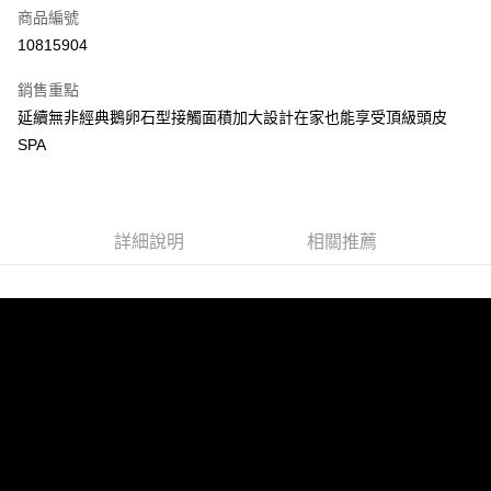
商品編號
超商取貨付款
10815904
LINE Pay
銷售重點
街口支付
延續無非經典鵝卵石型接觸面積加大設計在家也能享受頂級頭皮
SPA
悠遊付
全盈+PAY
AFTEE先享後付
詳細說明
相關推薦
相關說明
【關於「AFTEE先享後付」】
ATM付款
AFTEE先享後付是「在收到商品之後才付款」的支付方式。 讓您購物簡單
便利好安心！
１．簡單：不需註冊會員、不需綁卡、不需儲值。
運送方式
２．便利：只要手機號碼，簡訊認證，即可結帳。
３．安心：先確認商品／服務後，再付款。
全家取貨付款
每筆NT$60，滿NT$699(含以上)免運費
【「AFTEE先享後付」結帳流程】
１．於結帳方式選擇「AFTEE先享後付」後，將跳轉至「AFTEE先享後付」
付款後全家取貨
結帳頁面，進行簡訊認證並確認金額後，即可完成結帳。
２．訂單成立數日內，您將收到繳費通知簡訊。