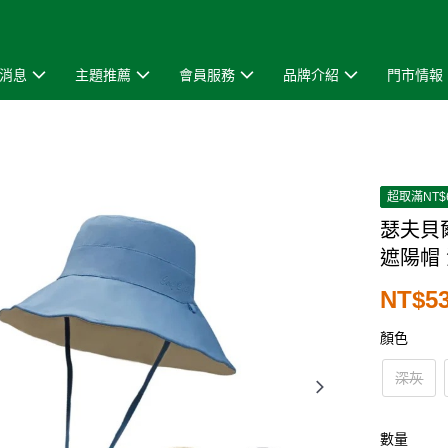
消息
主題推薦
會員服務
品牌介紹
門市情報
超取滿NT$
瑟夫貝爾
遮陽帽 
NT$5
顏色
深灰
數量